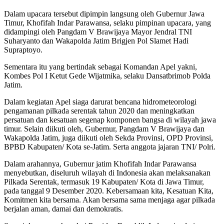
Dalam upacara tersebut dipimpin langsung oleh Gubernur Jawa
Timur, Khofifah Indar Parawansa, selaku pimpinan upacara, yang
didampingi oleh Pangdam V Brawijaya Mayor Jendral TNI
Suharyanto dan Wakapolda Jatim Brigjen Pol Slamet Hadi
Supraptoyo.
Sementara itu yang bertindak sebagai Komandan Apel yakni,
Kombes Pol I Ketut Gede Wijatmika, selaku Dansatbrimob Polda
Jatim.
Dalam kegiatan Apel siaga darurat bencana hidrometeorologi
pengamanan pilkada serentak tahun 2020 dan meningkatkan
persatuan dan kesatuan segenap komponen bangsa di wilayah jawa
timur. Selain diikuti oleh, Gubernur, Pangdam V Brawijaya dan
Wakapolda Jatim, juga diikuti oleh Sekda Provinsi, OPD Provinsi,
BPBD Kabupaten/ Kota se-Jatim. Serta anggota jajaran TNI/ Polri.
Dalam arahannya, Gubernur jatim Khofifah Indar Parawansa
menyebutkan, diseluruh wilayah di Indonesia akan melaksanakan
Pilkada Serentak, termasuk 19 Kabupaten/ Kota di Jawa Timur,
pada tanggal 9 Desember 2020. Kebersamaan kita, Kesatuan Kita,
Komitmen kita bersama. Akan bersama sama menjaga agar pilkada
berjalan aman, damai dan demokratis.