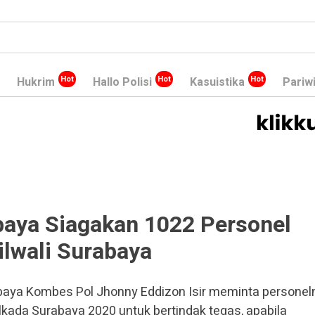
Hukrim
Hallo Polisi
Kasuistika
Pariw
baya Siagakan 1022 Personel
lwali Surabaya
aya Kombes Pol Jhonny Eddizon Isir meminta personel
ada Surabaya 2020 untuk bertindak tegas, apabila