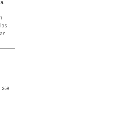
a.
h
lasi.
nan
269