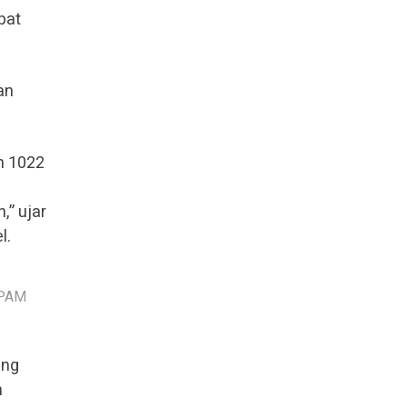
pat
an
n 1022
” ujar
l.
 PAM
ang
n