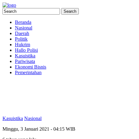
Beranda
Nasional
Daerah
Politik
Hukrim
Hallo Polisi
Kasuistika
Pariwisata
Ekonomi Bisnis
Pemerintahan
Kasuistika
Nasional
Minggu, 3 Januari 2021 - 04:15 WIB