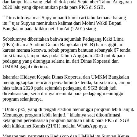
dan lampu hias yang telah di dok pada September Tahun Anggaran
2020 lalu yang diperuntukan pada para PK5 di SGB.
“Trims infonya mas Supyan nanti kami cari tahu kemana barang
itu.” ujar Supyan menirukan kalimat dari Mohni Wakil Bupati
Bangkalan pada klikku.net. Jum’at (22/01) siang.
Sebelumnya diberitakan bahwa sejumlah Pedagang Kaki Lima
(PK5) di area Stadion Gelora Bangkalan (SGB) harus gigit jari
karena merasa kecewa, sebab program bantuan sebanyak 67 tenda,
kursi taman, lampu hias pada Tahun Anggaran 2020 untuk para
pedagang yang ditunggu selama ini dari Dinas Koperasi dan
UMKM gagal diterima.
Iskandar Hidayat Kepala Dinas Koperasi dan UMKM Bangkalan
mengungkapkan rencana penyaluran 67 tenda, kursi taman, lampu
hias tahun 2020 pada sejumlah pedagang di SGB tidak jadi
direalisasikan, serta dirinya meminta para pedagang menunggu
program selanjutnya.
“Untuk pk5, yang di tengah stadion menunggu program lebih lanjut.
Menunggu program lebih lanjut!.” kilahnya saat dikonfirmasi
kelanjutan perealisasian program bantuan untuk para PK5 di SGB
oleh klikku.net Kamis (21/01) melalui WhatsApp nya.
Menanggapi pernyataan Kadiskop dan UMKM itu Supyan Ketua