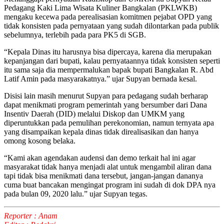
Pedagang Kaki Lima Wisata Kuliner Bangkalan (PKLWKB)
mengaku kecewa pada perealisasian komitmen pejabat OPD yang
tidak konsisten pada pernyataan yang sudah dilontarkan pada publik
sebelumnya, terlebih pada para PK5 di SGB.
“Kepala Dinas itu harusnya bisa dipercaya, karena dia merupakan
kepanjangan dari bupati, kalau pernyataannya tidak konsisten seperti
itu sama saja dia mempermalukan bapak bupati Bangkalan R. Abd
Latif Amin pada masyarakatnya.” ujar Supyan bernada kesal.
Disisi lain masih menurut Supyan para pedagang sudah berharap
dapat menikmati program pemerintah yang bersumber dari Dana
Insentiv Daerah (DID) melalui Diskop dan UMKM yang
diperuntukkan pada pemulihan perekonomian, namun ternyata apa
yang disampaikan kepala dinas tidak direalisasikan dan hanya
omong kosong belaka.
“Kami akan agendakan audensi dan demo terkait hal ini agar
masyarakat tidak hanya menjadi alat untuk mengambil aliran dana
tapi tidak bisa menikmati dana tersebut, jangan-jangan dananya
cuma buat bancakan mengingat program ini sudah di dok DPA nya
pada bulan 09, 2020 lalu.” ujar Supyan tegas.
Reporter : Anam