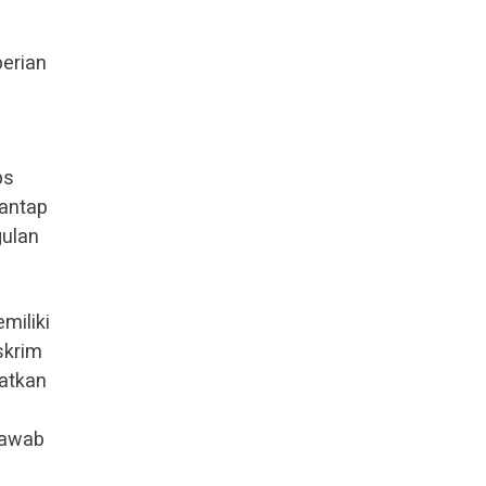
berian
ps
Mantap
gulan
miliki
skrim
patkan
jawab