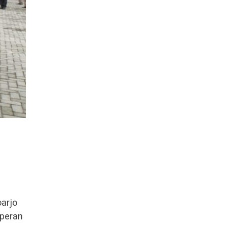
n
oarjo
rperan