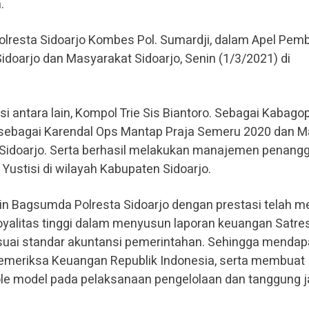
.
polresta Sidoarjo Kombes Pol. Sumardji, dalam Apel Pem
doarjo dan Masyarakat Sidoarjo, Senin (1/3/2021) di
 antara lain, Kompol Trie Sis Biantoro. Sebagai Kabago
if sebagai Karendal Ops Mantap Praja Semeru 2020 dan 
Sidoarjo. Serta berhasil melakukan manajemen penang
Yustisi di wilayah Kabupaten Sidoarjo.
in Bagsumda Polresta Sidoarjo dengan prestasi telah me
an loyalitas tinggi dalam menyusun laporan keuangan Satre
esuai standar akuntansi pemerintahan. Sehingga menda
 Pemeriksa Keuangan Republik Indonesia, serta membuat
 role model pada pelaksanaan pengelolaan dan tanggung 