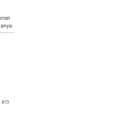
erian
sanya.
873