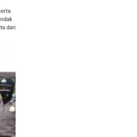
serta
indak
ta dari