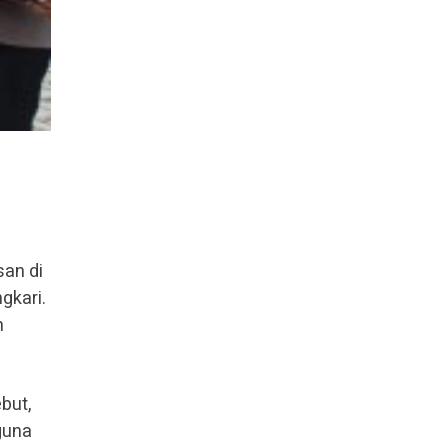
san di
gkari.
n
but,
guna