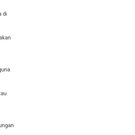
 di
nakan
 guna
tau
dungan