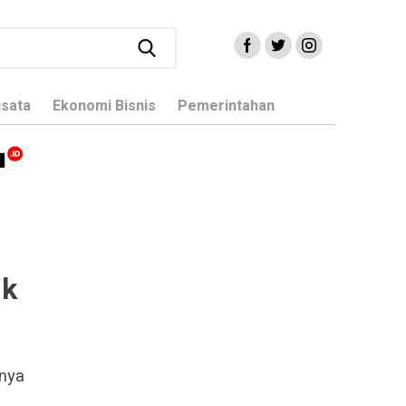
isata
Ekonomi Bisnis
Pemerintahan
ik
nya