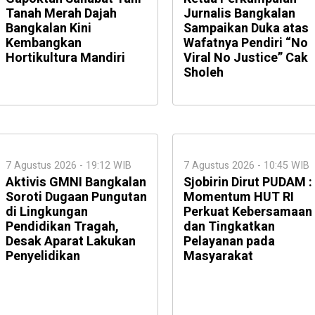
Tanah Merah Dajah
Jurnalis Bangkalan
Bangkalan Kini
Sampaikan Duka atas
Kembangkan
Wafatnya Pendiri “No
Hortikultura Mandiri
Viral No Justice” Cak
Sholeh
7 Agustus 2026 - 19:12 WIB
7 Agustus 2026 - 10:45 WIB
Aktivis GMNI Bangkalan
Sjobirin Dirut PUDAM :
Soroti Dugaan Pungutan
Momentum HUT RI
di Lingkungan
Perkuat Kebersamaan
Pendidikan Tragah,
dan Tingkatkan
Desak Aparat Lakukan
Pelayanan pada
Penyelidikan
Masyarakat