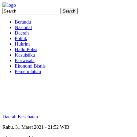
Beranda
Nasional
Daerah
Politik
Hukrim
Hallo Polisi
Kasuistika
Pariwisata
Ekonomi Bisnis
Pemerintahan
Daerah
Kesehatan
Rabu, 31 Maret 2021 - 21:52 WIB