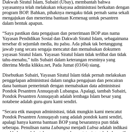
Dakwah Siratul Islam, Subairi (Ubay), membantah bahwa
yayasannya telah melakukan rekayasa administrasi berkaitan dengan
program BOP. Bahkan, pihaknya mengaku tidak pernah sama sekali
mengajukan dan menerima bantuan Kemenag untuk pesantren
dalam bentuk apapun.
“Saya pastikan data pengajuan dan penerimaan BOP atas nama
Yayasan Pendidikan Sosial dan Dakwah Siratul Islam, sebagaimana
tersebar di sejumlah media, itu palsu. Ada pihak tak bertanggung
jawab yang secara sengaja mencatut dan memalsukan dokumen
yayasan Siratul Islam. Yayasan Siratul Islam tidak terlibat dan tidak
tahu-menahu,” tulis Subairi dalam keterangan resminya yang
diterima Media klikku.net, Pada Jumat (03/04) siang.
Disebutkan Subairi, Yayasan Siratul Islam tidak pernah melakukan
penggelapan administrasi dalam rangka pengajuan dan pencairan
dana bantuan pemerintah dengan memalsukan data administrasi
Pondok Pesantren Annuqayah Lubangsa. Apalagi, tambah Subairi,
Pondok Pesantren Annuqayah adalah lembaga Islam besar yang
notabene adalah guru-guru kami sendiri.
“Secara etik maupun administrasi, tidak mungkin kami mencatut
Pondok Pesantren Annuqayah yang adalah pondok kami sendiri,
apalagi hanya karena bantuan BOP yang besarannya pun tidak
seberapa. Penulisan nama
Lubangsa
menjadi
Lubsa
adalah indikasi