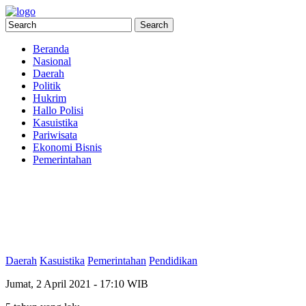
Beranda
Nasional
Daerah
Politik
Hukrim
Hallo Polisi
Kasuistika
Pariwisata
Ekonomi Bisnis
Pemerintahan
Daerah
Kasuistika
Pemerintahan
Pendidikan
Jumat, 2 April 2021 - 17:10 WIB