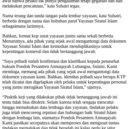
awal bahwa pelaku tak punya pengalaman tetapi gegabah dan naïf
melakukan pencatutan,” kata Subairi tegas.
Nama terang dan tanda tangan pada lembar yayasan, kata Subairi,
berbeda dengan nama dan bubuhan paraf Yayasan Siratul Islam
sebagaimana lazimnya.
Bahkan, format kop surat yayasan justru sama sekali berbeda.
Menurutnya, ada pihak yang sejak awal mengantongi data dokumen
Yayasan Siratul Islam dan kemudian menduplikasinya untuk
kepentingan komersil dan tidak bertanggung jawab.
“Saya pribadi sudah konfirmasi dan klarifikasi kepada penasehat
hukum Pondok Pesantren Annuqayah Lubangsa, Sulaisi. Kami
menduga, memang ada pihak yang sejak awal mengantongi data
dokumen yayasan kami. Bahkan, identitas pribadi saya berupa KTP
telah dicatut dan digelapkan oleh pelaku untuk kepentingan personal
yang justru merugikan Yayasan Siratul Islam,” ujarnya.
“Praktik keji yang dilakukan pihak tidak bertanggung jawab ini
tentu tidak bisa ditolerir. Selain karena telah sengaja mencatut
hingga memalsukan data lembaga dan yayasan, tindakan pelaku
juga telah mencoreng reputasi dan hubungan baik Siratul Islam
dengan lembaga lain, utamanya Pondok Pesantren Annuqayah.
Kami pastikan secepatnya akan memproses dan mengusut tuntas
tindakan memalukan dan tidak beradab ini kalau perlu ke jalur