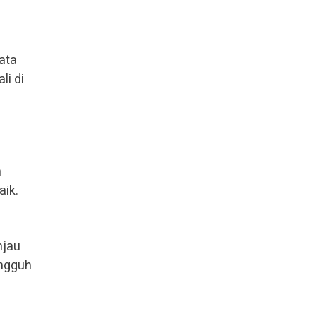
ata
li di
h
aik.
njau
angguh