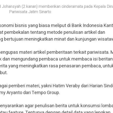
d Johansyah (2 kanan) memberikan cinderamata pada Kepala Din
Pariwisata Jatim Sinarto
ekonomi bisnis yang biasa meliput di Bank Indonesia Kant
t pembekalan tentang metode penulisan artikel dan
ng bertujuan meningkatkan minat dan kunjungan wisata
ngupas materi artikel pemberitaan terkait pariwisata. 
ik dan mengundang pembaca untuk membaca isi beritan
erita yang meningkatkan rasa penasaran pembaca, untu
but.
agai pemberi materi, yakni Hatim Veraby dari Harian Sind
mmy Aryanto dari Tempo Group.
nyarankan agar penulisan berita untuk konsumsi lomba
tau feature. Tentunya dengan detail data yang lengkap,