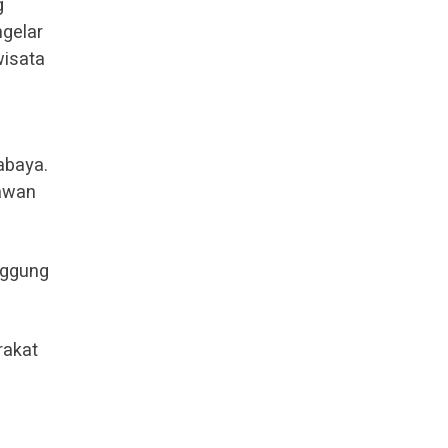
g
ngelar
wisata
rabaya.
tawan
nggung
rakat