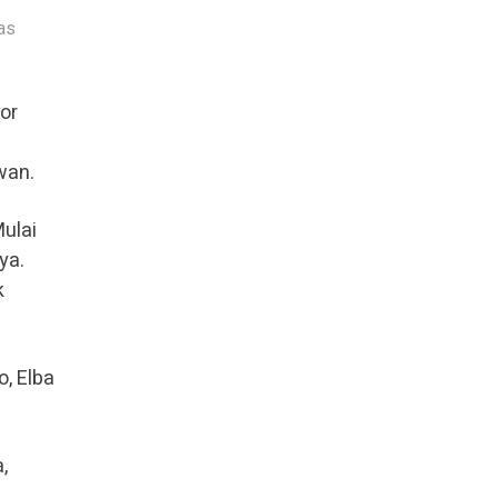
as
or
wan.
Mulai
ya.
k
o, Elba
,