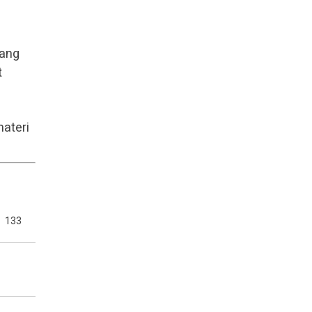
dang
t
ateri
133