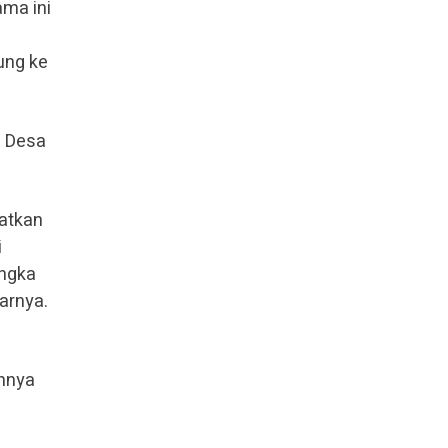
ama ini
ung ke
i Desa
atkan
i
angka
arnya.
ahnya