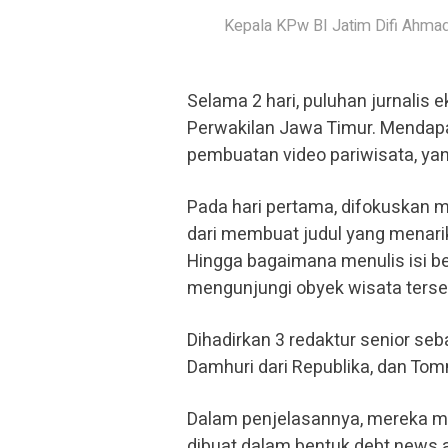
Kepala KPw BI Jatim Difi Ahma
Selama 2 hari, puluhan jurnalis 
Perwakilan Jawa Timur. Mendapa
pembuatan video pariwisata, ya
Pada hari pertama, difokuskan me
dari membuat judul yang menar
Hingga bagaimana menulis isi b
mengunjungi obyek wisata terse
Dihadirkan 3 redaktur senior seb
Damhuri dari Republika, dan To
Dalam penjelasannya, mereka me
dibuat dalam bentuk debt news a