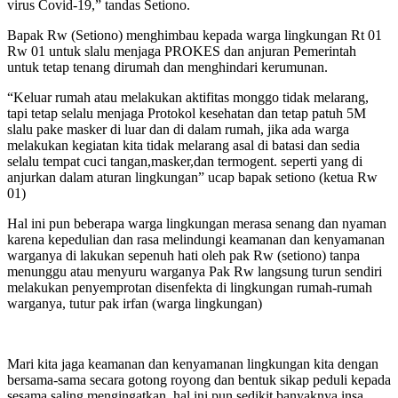
virus Covid-19,” tandas Setiono.
Bapak Rw (Setiono) menghimbau kepada warga lingkungan Rt 01
Rw 01 untuk slalu menjaga PROKES dan anjuran Pemerintah
untuk tetap tenang dirumah dan menghindari kerumunan.
“Keluar rumah atau melakukan aktifitas monggo tidak melarang,
tapi tetap selalu menjaga Protokol kesehatan dan tetap patuh 5M
slalu pake masker di luar dan di dalam rumah, jika ada warga
melakukan kegiatan kita tidak melarang asal di batasi dan sedia
selalu tempat cuci tangan,masker,dan termogent. seperti yang di
anjurkan dalam aturan lingkungan” ucap bapak setiono (ketua Rw
01)
Hal ini pun beberapa warga lingkungan merasa senang dan nyaman
karena kepedulian dan rasa melindungi keamanan dan kenyamanan
warganya di lakukan sepenuh hati oleh pak Rw (setiono) tanpa
menunggu atau menyuru warganya Pak Rw langsung turun sendiri
melakukan penyemprotan disenfekta di lingkungan rumah-rumah
warganya, tutur pak irfan (warga lingkungan)
Mari kita jaga keamanan dan kenyamanan lingkungan kita dengan
bersama-sama secara gotong royong dan bentuk sikap peduli kepada
sesama saling mengingatkan, hal ini pun sedikit banyaknya insa