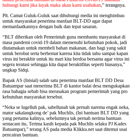
hubungi kami jika layak maka akan kami usahakan
,” terangnya.
Plt. Camat Guluk-Guluk saat dihubungi media ini menghimbau
untuk masyarakat penerima manfaat BLT-DD agar dapat
memanfaatkannya dengan baik dan tepat sasaran.
“BLT diberikan oleh Pemerintah guna membantu masyarakat di
masa pandemi covid-19 dalam memenuhi kebutuhan pokok, jadi
diutamakan untuk membeli bahan makanan, dan bagi yang sakit
untuk berobat serta berhemat karena kita tidak tahu sampai kapan
virus ini berakhir untuk itu mari kita berdoa bersama agar virus ini
segera teratasi sehingga kita dapat beraktifitas seperti biasanya,”
ungkap Sidqi.
Bapak AS (Inisial) salah satu penerima manfaat BLT DD Desa
Batuampar saat menerima BLT di kantor balai desa mengukapkan
rasa bahagia sebab bisa merasakan program pemerintah yang pro
kebutuhan masyarakat tersebut.
“Neka se lugelluh pak, sabellunah tak pernah narema engak neka,
mator sakalangkong de’ pak Muchlis, (Ini bantuan BLT DD yang
yang pertama kalinya, sebelumnya tak pernah nerima bantuan
semacam itu, Terima kasih kepada pak Muchlis selaku PJ Kades
Batuampar),” terang AS pada media Klikku.net saat ditemui usai
pencairan bantuan.