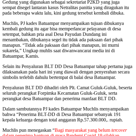
Gedung yang digunakan sebagai sekretariat P2KD yang juga
sempat disegel lantaran kasus Netralitas panitia yang diragukan itu
pada beberapa waktu lalu, kini gedung tersebut kembali dibuka.
Muchlis, PJ kades Batuampar menyampaikan tujuan dibukanya
kembali gedung itu agar bisa memperlancar pelayanan di desa
setempat, bahkan pria asal Desa Payudan Dundang ini
menambakan, dibukanya segel itu tidak ada paksaan dari pihak
manapun. “Tidak ada paksaan dari pihak manapun, ini murni
sukarela,” Ungkap muhlis saat diwanwancarai media ini di
Batuampar, Kamis.
Selain itu Penyaluran BLT DD Desa Batuampar tahap pertama juga
dilaksanakan pada hari ini yang diawali dengan penyerahan secara
simbolis terlebih dahulu bertempat di balai desa Batuampar.
Penyaluran BLT DD dihadiri oleh Plt. Camat Guluk-Guluk, beserta
seluruh perangkat Forpimka Kecamatan Guluk-Guluk, serta
perangkat desa Batuampar dan penerima manfaat BLT DD.
Dalam sambutannya PJ kades Batuampar Muchlis menyampaikan
bahwa “Penerima BLT-DD di Desa Batuampar sebanyak 191
kepala keluarga dengan total anggaran Rp.57.300.000,. rupiah.
Muchlis pun menegaskan “
Bagi masyarakat yang belum
tercover
dalam penerima bantuan di masa Pandemi Covid-19 silahkan