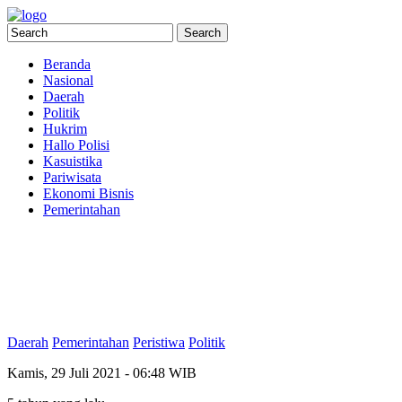
Beranda
Nasional
Daerah
Politik
Hukrim
Hallo Polisi
Kasuistika
Pariwisata
Ekonomi Bisnis
Pemerintahan
Daerah
Pemerintahan
Peristiwa
Politik
Kamis, 29 Juli 2021 - 06:48 WIB