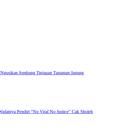
 Ngusikan Jombang Tinjauan Tanaman Jagung
afatnya Pendiri “No Viral No Justice” Cak Sholeh