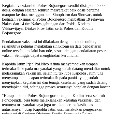
Kegiatan vaksiansi di Polres Bojonegoro sendiri disiapkan 5000
dosis, dengan sasaran seluruh masyarakat baik dosis pertama
maupun ke dua, menggunakan Sinopharm dan Sinovac, untuk
kegiatan vaksinasi di Polres Bojonegoro melibatkan 19 relawan
Nakes dan 14 tim Nakes gabungan dari Polda, Kodam
V/Brawijaya, Dinkes Prov Jatim serta Polres dan Kodim
Bojonegoro.
Pendaftaran vaksinasi ini dilakukan dengan metode online,
selanjutnya petugas melakukan singkronisasi data pendaftaran
online tersebut melalui barcode, sesuai dengan pendaftaran peserta
vaksin. Sehingga dapat menghindari kerumunan.
Kapolda Jatim Irjen Pol Nico Afinta menyampaikan ucapan
terimakasih kepada masyarakat yang sudah datang mendaftar untuk
melaksanakan vaksin ini, selain itu tak lupa Kapolda Jatim juga
menyampaikan ucapan terimakasih pada panitia yang sudah
menyiapkan kegiatan ini dan tenaga kesehatan yang sudah datang
menyiapkan diri, sehingga proses semuanya berjalan dengan lancar.
“Harapan kami Polres Bojonegoro maupun Kodim serta seluruh
Forkopimda, bisa terus melaksanakan kegiatan vaksinasi, dan
tentunya masyarakat saya juga ucapkan terima kasih atas
antusiasnya,” ucap Kapolda Jatim usai melakukan pengecekan
vaksinasi di Gedung Olahraga Sanika Satyawada Polres