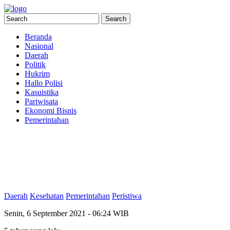
Beranda
Nasional
Daerah
Politik
Hukrim
Hallo Polisi
Kasuistika
Pariwisata
Ekonomi Bisnis
Pemerintahan
Daerah
Kesehatan
Pemerintahan
Peristiwa
Senin, 6 September 2021 - 06:24 WIB