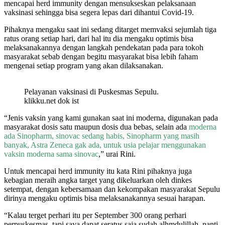
mencapai herd immunity dengan mensukseskan pelaksanaan
vaksinasi sehingga bisa segera lepas dari dihantui Covid-19.
Pihaknya mengaku saat ini sedang ditarget memvaksi sejumlah tiga
ratus orang setiap hari, dari hal itu dia mengaku optimis bisa
melaksanakannya dengan langkah pendekatan pada para tokoh
masyarakat sebab dengan begitu masyarakat bisa lebih faham
mengenai setiap program yang akan dilaksanakan.
Pelayanan vaksinasi di Puskesmas Sepulu.
klikku.net dok ist
“Jenis vaksin yang kami gunakan saat ini moderna, digunakan pada
masyarakat dosis satu maupun dosis dua bebas, selain ada
moderna
ada Sinopharm, sinovac sedang habis, Sinopharm yang masih
banyak, Astra Zeneca gak ada, untuk usia pelajar menggunakan
vaksin moderna sama sinovac
,” urai Rini.
Untuk mencapai herd immunity itu kata Rini pihaknya juga
kebagian meraih angka target yang dikeluarkan oleh dinkes
setempat, dengan kebersamaan dan kekompakan masyarakat Sepulu
dirinya mengaku optimis bisa melaksanakannya sesuai harapan.
“Kalau terget perhari itu per September 300 orang perhari
perpuskesmas, tapi saya dapat seratus saja sudah alhmdulillah, nanti