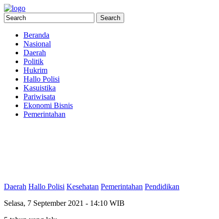
Beranda
Nasional
Daerah
Politik
Hukrim
Hallo Polisi
Kasuistika
Pariwisata
Ekonomi Bisnis
Pemerintahan
Daerah
Hallo Polisi
Kesehatan
Pemerintahan
Pendidikan
Selasa, 7 September 2021 - 14:10 WIB