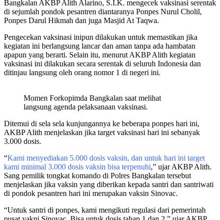
Bangkalan AKBP Alith Alarino, S.I.K. mengecek vaksinasi serentak
di sejumlah pondok pesantren diantaranya Ponpes Nurul Cholil,
Ponpes Darul Hikmah dan juga Masjid At Taqwa.
Pengecekan vaksinasi inipun dilakukan untuk memastikan jika
kegiatan ini berlangsung lancar dan aman tanpa ada hambatan
apapun yang berarti. Selain itu, menurut AKBP Alith kegiatan
vaksinasi ini dilakukan secara serentak di seluruh Indonesia dan
ditinjau langsung oleh orang nomor 1 di negeri ini.
Momen Forkopimda Bangkalan saat melihat
langsung agenda pelaksanaan vaksinasi.
Ditemui di sela sela kunjungannya ke beberapa ponpes hari ini,
AKBP Alith menjelaskan jika target vaksinasi hari ini sebanyak
3.000 dosis.
“
Kami menyediakan 5.000 dosis vaksin, dan untuk hari ini target
kami minimal 3.000 dosis vaksin bisa terpenuhi
,” ujar AKBP Alith.
Sang pemilik tongkat komando di Polres Bangkalan tersebut
menjelaskan jika vaksin yang diberikan kepada santri dan santriwati
di pondok pesantren hari ini merupakan vaksin Sinovac.
“Untuk santri di ponpes, kami mengikuti regulasi dari pemerintah
pusat yakni Sinovac. Bisa untuk dosis tahap 1 dan 2,” ujar AKBP