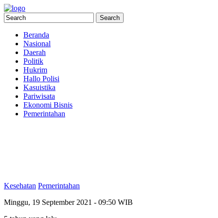
Beranda
Nasional
Daerah
Politik
Hukrim
Hallo Polisi
Kasuistika
Pariwisata
Ekonomi Bisnis
Pemerintahan
Kesehatan
Pemerintahan
Minggu, 19 September 2021 - 09:50 WIB