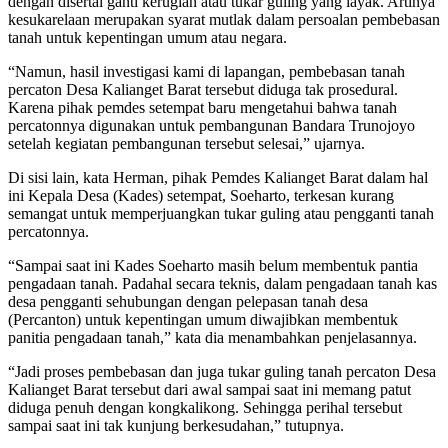
dengan disertai ganti kerugian atau tukar guling yang layak. Artinya
kesukarelaan merupakan syarat mutlak dalam persoalan pembebasan
tanah untuk kepentingan umum atau negara.
“Namun, hasil investigasi kami di lapangan, pembebasan tanah
percaton Desa Kalianget Barat tersebut diduga tak prosedural.
Karena pihak pemdes setempat baru mengetahui bahwa tanah
percatonnya digunakan untuk pembangunan Bandara Trunojoyo
setelah kegiatan pembangunan tersebut selesai,” ujarnya.
Di sisi lain, kata Herman, pihak Pemdes Kalianget Barat dalam hal
ini Kepala Desa (Kades) setempat, Soeharto, terkesan kurang
semangat untuk memperjuangkan tukar guling atau pengganti tanah
percatonnya.
“Sampai saat ini Kades Soeharto masih belum membentuk pantia
pengadaan tanah. Padahal secara teknis, dalam pengadaan tanah kas
desa pengganti sehubungan dengan pelepasan tanah desa
(Percanton) untuk kepentingan umum diwajibkan membentuk
panitia pengadaan tanah,” kata dia menambahkan penjelasannya.
“Jadi proses pembebasan dan juga tukar guling tanah percaton Desa
Kalianget Barat tersebut dari awal sampai saat ini memang patut
diduga penuh dengan kongkalikong. Sehingga perihal tersebut
sampai saat ini tak kunjung berkesudahan,” tutupnya.