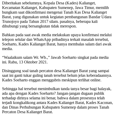
Diberitakan sebelumnya, Kepala Desa (Kades) Kalianget,
Kecamatan Kalianget, Kabupaten Sumenep, Jawa Timur, memilih
bungkam saat dikonfirmasi mengenai Tanah Kas Desa Kalianget
Barat, yang digunakan untuk kegiatan pembangunan Bandar Udara
Trunojoyo pada Tahun 2017 silam. pasalnya, beberapa kali
dihubungi yang bersangkutan tidak merespon.
Bahkan pada saat awak media melakukan upaya konfirmasi melalui
telepon selular dan WhatsApp pribadinya terkait masalah tersebut,
Soeharto, Kades Kalianget Barat, hanya membalas salam dari awak
media.
“Waalaikum salam Wr. Wb.,” Jawab Soeharto singkat pada media
ini. Rabu, 13 Oktober 2021.
Disinggung soal tanah percaton desa Kalianget Barat yang sampai
saat ini ganti tukar guling tanah tersebut belum jelas keberadaannya.
Kades Soeharto enggan menggubris meskipun terlihat online.
Sehingga hal tersebut menimbulkan tanda tanya besar bagi halayak,
ada apa dengan Kades Soeharto? Jangan-jangan dugaan publik
terhadap dirinya selama ini benar, bahwa dalam prosesnya telah
terjadi kongkalikong antara Kades Kalianget Barat, Kades Kaconan,
dan Dinas Perhubungan Kabupaten Sumenep dalam proses Tanah
Percaton Desa Kalianget Barat.