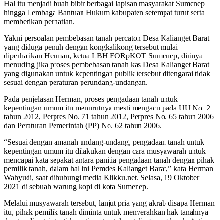
Hal itu menjadi buah bibir berbagai lapisan masyarakat Sumenep
hingga Lembaga Bantuan Hukum kabupaten setempat turut serta
memberikan perhatian.
Yakni persoalan pembebasan tanah percaton Desa Kalianget Barat
yang diduga penuh dengan kongkalikong tersebut mulai
diperhatikan Herman, ketua LBH FORpKOT Sumenep, dirinya
menuding jika proses pembebasan tanah kas Desa Kalianget Barat
yang digunakan untuk kepentingan publik tersebut ditengarai tidak
sesuai dengan peraturan perundang-undangan.
Pada penjelasan Herman, proses pengadaan tanah untuk
kepentingan umum itu menurutnya mesti mengacu pada UU No. 2
tahun 2012, Perpres No. 71 tahun 2012, Perpres No. 65 tahun 2006
dan Peraturan Pemerintah (PP) No. 62 tahun 2006.
“Sesuai dengan amanah undang-undang, pengadaan tanah untuk
kepentingan umum itu dilakukan dengan cara musyawarah untuk
mencapai kata sepakat antara panitia pengadaan tanah dengan pihak
pemilik tanah, dalam hal ini Pemdes Kalianget Barat,” kata Herman
Wahyudi, saat dihubungi media Klikku.net. Selasa, 19 Oktober
2021 di sebuah warung kopi di kota Sumenep.
Melalui musyawarah tersebut, lanjut pria yang akrab disapa Herman
itu, pihak pemilik tanah diminta untuk menyerahkan hak tanahnya