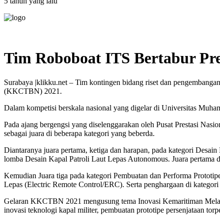
5 tahun yang lalu
Tim Roboboat ITS Bertabur Pr
Surabaya |klikku.net – Tim kontingen bidang riset dan pengembanga
(KKCTBN) 2021.
Dalam kompetisi berskala nasional yang digelar di Universitas Muh
Pada ajang bergengsi yang diselenggarakan oleh Pusat Prestasi Nasio
sebagai juara di beberapa kategori yang beberda.
Diantaranya juara pertama, ketiga dan harapan, pada kategori Desain
lomba Desain Kapal Patroli Laut Lepas Autonomous. Juara pertama de
Kemudian Juara tiga pada kategori Pembuatan dan Performa Prototip
Lepas (Electric Remote Control/ERC). Serta penghargaan di kategor
Gelaran KKCTBN 2021 mengusung tema Inovasi Kemaritiman Melalui 
inovasi teknologi kapal militer, pembuatan prototipe persenjataan torp