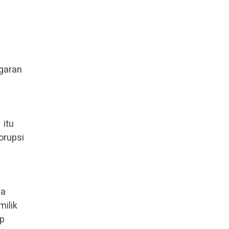
garan
a
 itu
orupsi
na
milik
Rp