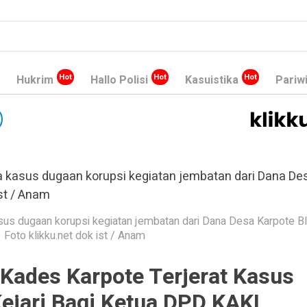
Hukrim
Hallo Polisi
Kasuistika
Pariw
us dugaan korupsi kegiatan jembatan dari Dana Desa Karpote Bl
Foto klikku.net dok ist / Anam
Kades Karpote Terjerat Kasus
ejari Bagi Ketua DPD KAKI