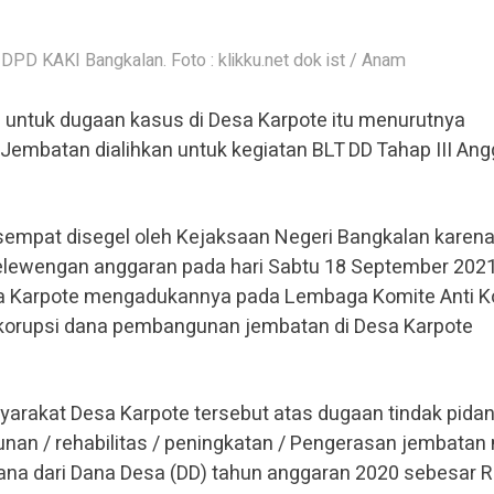
PD KAKI Bangkalan. Foto : klikku.net dok ist / Anam
tuk dugaan kasus di Desa Karpote itu menurutnya
mbatan dialihkan untuk kegiatan BLT DD Tahap III Ang
empat disegel oleh Kejaksaan Negeri Bangkalan karen
lewengan anggaran pada hari Sabtu 18 September 2021
ga Karpote mengadukannya pada Lembaga Komite Anti K
n korupsi dana pembangunan jembatan di Desa Karpote
arakat Desa Karpote tersebut atas dugaan tindak pida
an / rehabilitas / peningkatan / Pengerasan jembatan 
na dari Dana Desa (DD) tahun anggaran 2020 sebesar 