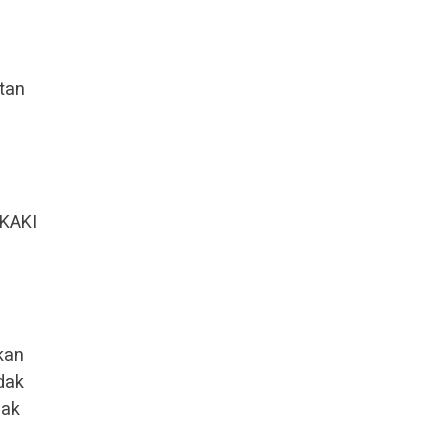
tan
 KAKI
kan
ndak
gak