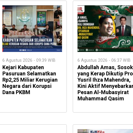
6 Agustus 2026 - 09:39 WIB
6 Agustus 2026 - 06:37 WIB
Kejari Kabupaten
Abdullah Amas, Sosok
Pasuruan Selamatkan
yang Kerap Dikutip Pro
Rp2,25 Miliar Kerugian
Yusril Ihza Mahendra,
Negara dari Korupsi
Kini Aktif Menyebarka
Dana PKBM
Pesan Al-Mubasyirat
Muhammad Qasim