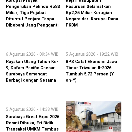
Korupsi Proyek
Kejari Kabupaten
Pengerukan Pelindo Rp83
Pasuruan Selamatkan
Miliar, Tiga Pejabat
Rp2,25 Miliar Kerugian
Dituntut Penjara Tanpa
Negara dari Korupsi Dana
Dibebani Uang Pengganti
PKBM
6 Agustus 2026 - 09:34 WIB
5 Agustus 2026 - 19:22 WIB
Rayakan Ulang Tahun Ke-
BPS Catat Ekonomi Jawa
9, Dafam Pacific Caesar
Timur Triwulan II-2026
Surabaya Semangat
Tumbuh 5,72 Persen (Y-
Berbagi dengan Sesama
on-Y)
5 Agustus 2026 - 14:38 WIB
Surabaya Great Expo 2026
Resmi Dibuka, Eri Bidik
Transaksi UMKM Tembus