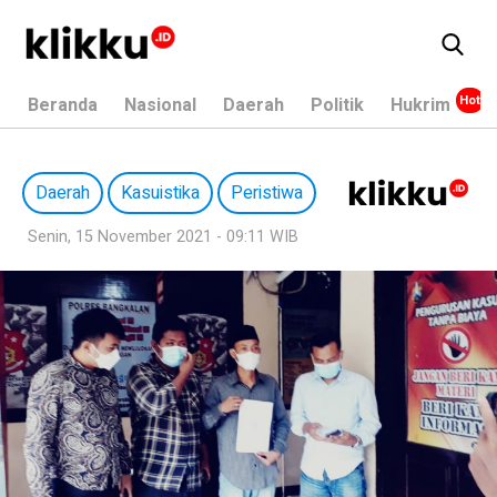
Beranda
Nasional
Daerah
Politik
Hukrim
Daerah
Kasuistika
Peristiwa
Senin, 15 November 2021 - 09:11 WIB