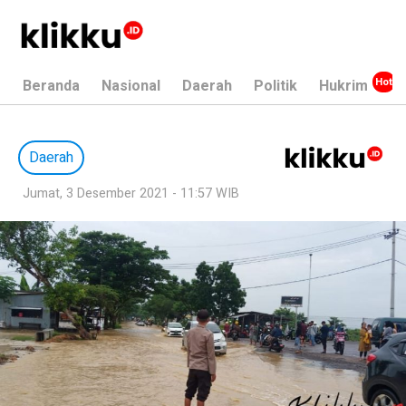
Beranda
Nasional
Daerah
Politik
Hukrim
Daerah
Jumat, 3 Desember 2021 - 11:57 WIB