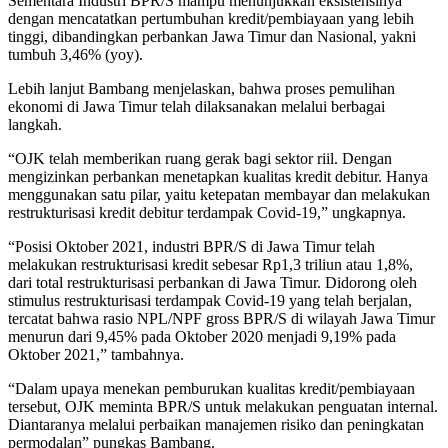
Sementara Industri BPR/S mampu menunjukkan eksistensinya
dengan mencatatkan pertumbuhan kredit/pembiayaan yang lebih
tinggi, dibandingkan perbankan Jawa Timur dan Nasional, yakni
tumbuh 3,46% (yoy).
Lebih lanjut Bambang menjelaskan, bahwa proses pemulihan
ekonomi di Jawa Timur telah dilaksanakan melalui berbagai
langkah.
“OJK telah memberikan ruang gerak bagi sektor riil. Dengan
mengizinkan perbankan menetapkan kualitas kredit debitur. Hanya
menggunakan satu pilar, yaitu ketepatan membayar dan melakukan
restrukturisasi kredit debitur terdampak Covid-19,” ungkapnya.
“Posisi Oktober 2021, industri BPR/S di Jawa Timur telah
melakukan restrukturisasi kredit sebesar Rp1,3 triliun atau 1,8%,
dari total restrukturisasi perbankan di Jawa Timur. Didorong oleh
stimulus restrukturisasi terdampak Covid-19 yang telah berjalan,
tercatat bahwa rasio NPL/NPF gross BPR/S di wilayah Jawa Timur
menurun dari 9,45% pada Oktober 2020 menjadi 9,19% pada
Oktober 2021,” tambahnya.
“Dalam upaya menekan pemburukan kualitas kredit/pembiayaan
tersebut, OJK meminta BPR/S untuk melakukan penguatan internal.
Diantaranya melalui perbaikan manajemen risiko dan peningkatan
permodalan” pungkas Bambang.