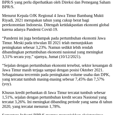
BPR/S yang perlu diperhatikan oleh Direksi dan Pemegang Saham
BPR/S.
Menurut Kepala OJK Regional 4 Jawa Timur Bambang Mukti
Riyadi, 2021 merupakan tahun yang cukup berat bagi
perekonomian Indonesia. Ditengah ketidakpastian ekonomi global
karena adanya Pandemi Covid-19.
“Pandemi ini juga berdampak pada pertumbuhan ekonomi Jawa
Timur. Meski pada triwulan III 2021 telah menunjukkan
peningkatan sebesar 3,23%. Namun sedikit lebih rendah
dibandingkan pertumbuhan ekonomi nasional yang meningkat
3,51% secara yoy,” ujarnya, Jumat (10/12/2021).
“Sejalan dengan pertumbuhan ekonomi tersebut, sektor keuangan di
Jawa Timur masih terjaga sampai dengan posisi Oktober 2021.
Sebagaimana tercermin pada peningkatan volume usaha dan DPK,
yang tercatat tumbuh masing-masing sebesar 7,45% dan 7,57%
(yoy).
Khusus kredit perbankan di Jawa Timur tercatat tumbuh sebesar
1,51%, sejalan dengan pertumbuhan kredit secara Nasional yang
tercatat 3,26%. Ini meningkat dibanding periode yang sama di tahun
2020, yang tercatat menurun 1,78%.