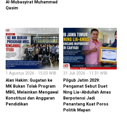
Al-Mubasyirat Muhammad
Qasim
1 Agustus 2026 - 15:03 WIB
31 Juli 2026 - 11:31 WIB
Alan Hakim: Gugatan ke
Pilgub Jatim 2029:
MK Bukan Tolak Program
Pengamat Sebut Duet
MBG, Melainkan Mengawal
Ning Lia–Abdullah Amas
Konstitusi dan Anggaran
Berpotensi Jadi
Pendidikan
Penantang Kuat Poros
Politik Mapan