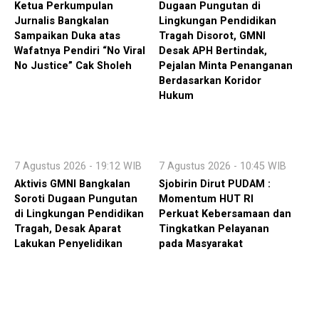
Ketua Perkumpulan
Dugaan Pungutan di
Jurnalis Bangkalan
Lingkungan Pendidikan
Sampaikan Duka atas
Tragah Disorot, GMNI
Wafatnya Pendiri “No Viral
Desak APH Bertindak,
No Justice” Cak Sholeh
Pejalan Minta Penanganan
Berdasarkan Koridor
Hukum
7 Agustus 2026 - 19:12 WIB
7 Agustus 2026 - 10:45 WIB
Aktivis GMNI Bangkalan
Sjobirin Dirut PUDAM :
Soroti Dugaan Pungutan
Momentum HUT RI
di Lingkungan Pendidikan
Perkuat Kebersamaan dan
Tragah, Desak Aparat
Tingkatkan Pelayanan
Lakukan Penyelidikan
pada Masyarakat