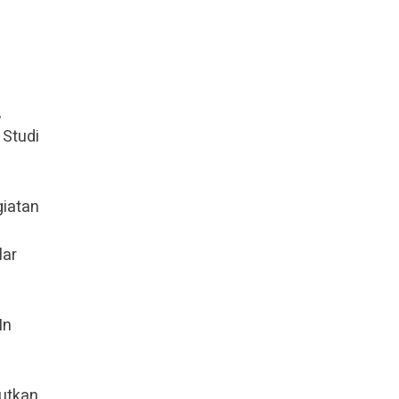
,
 Studi
giatan
lar
In
jutkan