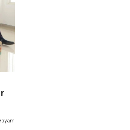
r
 Hayam