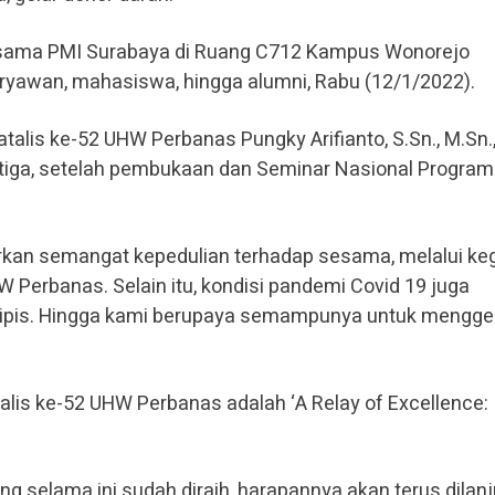
rsama PMI Surabaya di Ruang C712 Kampus Wonorejo
karyawan, mahasiswa, hingga alumni, Rabu (12/1/2022).
alis ke-52 UHW Perbanas Pungky Arifianto, S.Sn., M.Sn.
etiga, setelah pembukaan dan Seminar Nasional Program
barkan semangat kepedulian terhadap sesama, melalui ke
W Perbanas. Selain itu, kondisi pandemi Covid 19 juga
ipis. Hingga kami berupaya semampunya untuk mengge
is ke-52 UHW Perbanas adalah ‘A Relay of Excellence: 
ng selama ini sudah diraih, harapannya akan terus dilan