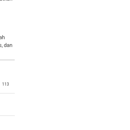
lah
s, dan
113