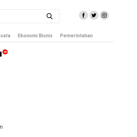
isata
Ekonomi Bisnis
Pemerintahan
an