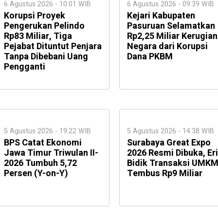
6 Agustus 2026 - 10:01 WIB
6 Agustus 2026 - 09:39 WIB
Korupsi Proyek
Kejari Kabupaten
Pengerukan Pelindo
Pasuruan Selamatkan
Rp83 Miliar, Tiga
Rp2,25 Miliar Kerugian
Pejabat Dituntut Penjara
Negara dari Korupsi
Tanpa Dibebani Uang
Dana PKBM
Pengganti
5 Agustus 2026 - 19:22 WIB
5 Agustus 2026 - 14:38 WIB
BPS Catat Ekonomi
Surabaya Great Expo
Jawa Timur Triwulan II-
2026 Resmi Dibuka, Eri
2026 Tumbuh 5,72
Bidik Transaksi UMK
Persen (Y-on-Y)
Tembus Rp9 Miliar