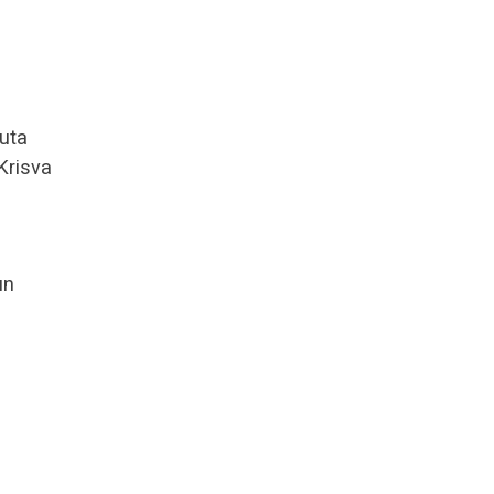
juta
Krisva
un