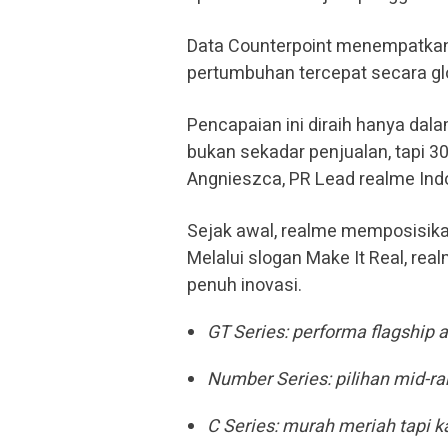
Data Counterpoint menempatkan
pertumbuhan tercepat secara gl
Pencapaian ini diraih hanya dala
bukan sekadar penjualan, tapi 300
Angnieszca, PR Lead realme Indo
Sejak awal, realme memposisika
Melalui slogan Make It Real, r
penuh inovasi.
GT Series: performa flagship a
Number Series: pilihan mid-r
C Series: murah meriah tapi ka