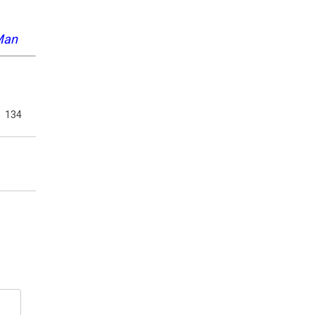
an
134