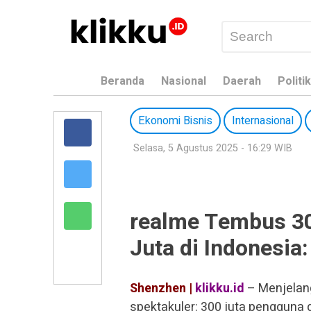
Beranda
Nasional
Daerah
Politik
Ekonomi Bisnis
Internasional
Selasa, 5 Agustus 2025 - 16:29 WIB
realme Tembus 30
Juta di Indonesi
Shenzhen |
klikku.id
– Menjelan
spektakuler: 300 juta pengguna d