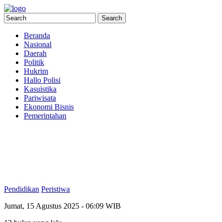
Beranda
Nasional
Daerah
Politik
Hukrim
Hallo Polisi
Kasuistika
Pariwisata
Ekonomi Bisnis
Pemerintahan
Pendidikan
Peristiwa
Jumat, 15 Agustus 2025 - 06:09 WIB