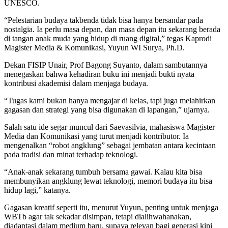
UNESCO.
“Pelestarian budaya takbenda tidak bisa hanya bersandar pada
nostalgia. Ia perlu masa depan, dan masa depan itu sekarang berada
di tangan anak muda yang hidup di ruang digital,” tegas Kaprodi
Magister Media & Komunikasi, Yuyun WI Surya, Ph.D.
Dekan FISIP Unair, Prof Bagong Suyanto, dalam sambutannya
menegaskan bahwa kehadiran buku ini menjadi bukti nyata
kontribusi akademisi dalam menjaga budaya.
“Tugas kami bukan hanya mengajar di kelas, tapi juga melahirkan
gagasan dan strategi yang bisa digunakan di lapangan,” ujarnya.
Salah satu ide segar muncul dari Saevasilvia, mahasiswa Magister
Media dan Komunikasi yang turut menjadi kontributor. Ia
mengenalkan “robot angklung” sebagai jembatan antara kecintaan
pada tradisi dan minat terhadap teknologi.
“Anak-anak sekarang tumbuh bersama gawai. Kalau kita bisa
membunyikan angklung lewat teknologi, memori budaya itu bisa
hidup lagi,” katanya.
Gagasan kreatif seperti itu, menurut Yuyun, penting untuk menjaga
WBTb agar tak sekadar disimpan, tetapi dialihwahanakan,
diadaptasi dalam medium baru, supaya relevan bagi generasi kini