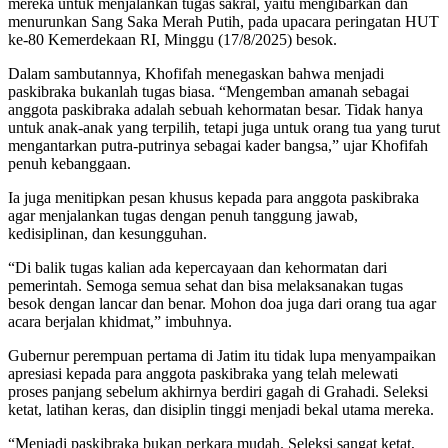
mereka untuk menjalankan tugas sakral, yaitu mengibarkan dan
menurunkan Sang Saka Merah Putih, pada upacara peringatan HUT
ke-80 Kemerdekaan RI, Minggu (17/8/2025) besok.
Dalam sambutannya, Khofifah menegaskan bahwa menjadi
paskibraka bukanlah tugas biasa. “Mengemban amanah sebagai
anggota paskibraka adalah sebuah kehormatan besar. Tidak hanya
untuk anak-anak yang terpilih, tetapi juga untuk orang tua yang turut
mengantarkan putra-putrinya sebagai kader bangsa,” ujar Khofifah
penuh kebanggaan.
Ia juga menitipkan pesan khusus kepada para anggota paskibraka
agar menjalankan tugas dengan penuh tanggung jawab,
kedisiplinan, dan kesungguhan.
“Di balik tugas kalian ada kepercayaan dan kehormatan dari
pemerintah. Semoga semua sehat dan bisa melaksanakan tugas
besok dengan lancar dan benar. Mohon doa juga dari orang tua agar
acara berjalan khidmat,” imbuhnya.
Gubernur perempuan pertama di Jatim itu tidak lupa menyampaikan
apresiasi kepada para anggota paskibraka yang telah melewati
proses panjang sebelum akhirnya berdiri gagah di Grahadi. Seleksi
ketat, latihan keras, dan disiplin tinggi menjadi bekal utama mereka.
“Menjadi paskibraka bukan perkara mudah. Seleksi sangat ketat,