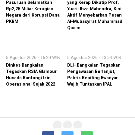
Pasuruan Selamatkan
yang Kerap Dikutip Prof.
Rp2,25 Miliar Kerugian
Yusril Ihza Mahendra, Kini
Negara dari Korupsi Dana
Aktif Menyebarkan Pesan
PKBM
Al-Mubasyirat Muhammad
Qasim
5 Agustus 2026 - 16:20 WIB
5 Agustus 2026 - 13:54 WIB
Dinkes Bangkalan
DLH Bangkalan Tegaskan
Tegaskan RSIA Glamour
Pengawasan Berlanjut,
Husada Kantongi Izin
Pabrik Kepiting Kwanyar
Operasional Sejak 2022
Wajib Tuntaskan IPAL
Term Of Service
Susunan Redaksi
PEDOMAN MEDIA SIBER