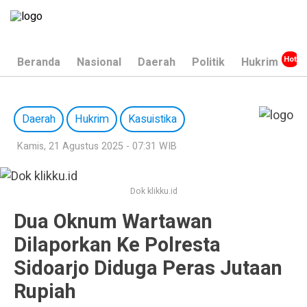
Beranda
Nasional
Daerah
Politik
Hukrim
Daerah
Hukrim
Kasuistika
Kamis, 21 Agustus 2025 - 07:31 WIB
Dok klikku.id
Dua Oknum Wartawan
Dilaporkan Ke Polresta
Sidoarjo Diduga Peras Jutaan
Rupiah