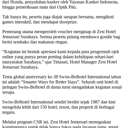
dari Honda, penyuluhan kanker oleh Yayasan Kanker Indonesia,
hingga pemeriksaan mata dari Optik Pitu.
Tak hanya itu, peserta juga diajak sarapan bersama, mengikuti
games interaktif, dan mendapat doorprize.
Pemenang utama memperoleh voucher menginap di Zest Hotel
Jemursari Surabaya. Semua peserta pulang membawa goodie bag
berisi sembako dan makanan ringan.
“Kegiatan ini bentuk apresiasi kami kepada para pengemudi ojek
online yang punya peran penting dalam kehidupan sehari-hari
masyarakat Surabaya,” ujar Tirtasari, Hotel Manager Zest Hotel
Jemursari Surabaya.
Tema global anniversary ke-38 Swiss-Belhotel International tahun
ini adalah “Smarter Ways for Better Stays”. Seluruh unit hotel di
jaringan Swiss-Belhotel di dunia turut mengadakan kegiatan sosial
serupa.
Swiss-Belhotel International sendiri berdiri sejak 1987 dan kini
mengelola lebih dari 150 hotel, resort, dan properti di berbagai
negara.
Melalui program CSR ini, Zest Hotel Jemursari menegaskan
komitmennya untuk tidak hanya fokus pada layanan tamu, tetapi