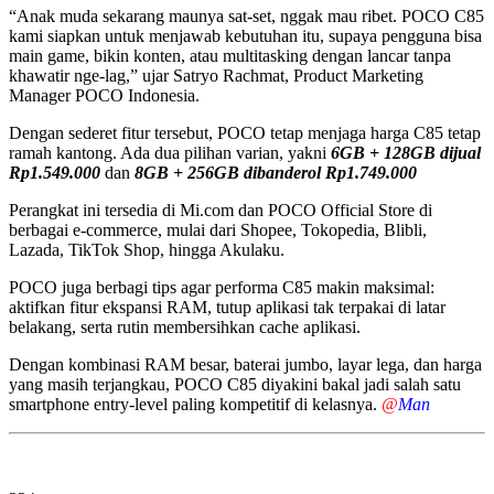
“Anak muda sekarang maunya sat-set, nggak mau ribet. POCO C85
kami siapkan untuk menjawab kebutuhan itu, supaya pengguna bisa
main game, bikin konten, atau multitasking dengan lancar tanpa
khawatir nge-lag,” ujar Satryo Rachmat, Product Marketing
Manager POCO Indonesia.
Dengan sederet fitur tersebut, POCO tetap menjaga harga C85 tetap
ramah kantong. Ada dua pilihan varian, yakni
6GB + 128GB dijual
Rp1.549.000
dan
8GB + 256GB dibanderol Rp1.749.000
Perangkat ini tersedia di Mi.com dan POCO Official Store di
berbagai e-commerce, mulai dari Shopee, Tokopedia, Blibli,
Lazada, TikTok Shop, hingga Akulaku.
POCO juga berbagi tips agar performa C85 makin maksimal:
aktifkan fitur ekspansi RAM, tutup aplikasi tak terpakai di latar
belakang, serta rutin membersihkan cache aplikasi.
Dengan kombinasi RAM besar, baterai jumbo, layar lega, dan harga
yang masih terjangkau, POCO C85 diyakini bakal jadi salah satu
smartphone entry-level paling kompetitif di kelasnya.
@
Man