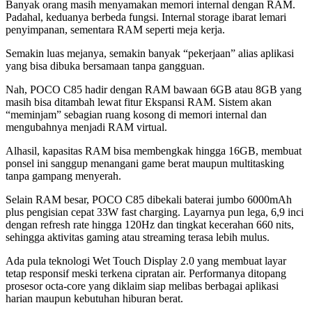
Banyak orang masih menyamakan memori internal dengan RAM.
Padahal, keduanya berbeda fungsi. Internal storage ibarat lemari
penyimpanan, sementara RAM seperti meja kerja.
Semakin luas mejanya, semakin banyak “pekerjaan” alias aplikasi
yang bisa dibuka bersamaan tanpa gangguan.
Nah, POCO C85 hadir dengan RAM bawaan 6GB atau 8GB yang
masih bisa ditambah lewat fitur Ekspansi RAM. Sistem akan
“meminjam” sebagian ruang kosong di memori internal dan
mengubahnya menjadi RAM virtual.
Alhasil, kapasitas RAM bisa membengkak hingga 16GB, membuat
ponsel ini sanggup menangani game berat maupun multitasking
tanpa gampang menyerah.
Selain RAM besar, POCO C85 dibekali baterai jumbo 6000mAh
plus pengisian cepat 33W fast charging. Layarnya pun lega, 6,9 inci
dengan refresh rate hingga 120Hz dan tingkat kecerahan 660 nits,
sehingga aktivitas gaming atau streaming terasa lebih mulus.
Ada pula teknologi Wet Touch Display 2.0 yang membuat layar
tetap responsif meski terkena cipratan air. Performanya ditopang
prosesor octa-core yang diklaim siap melibas berbagai aplikasi
harian maupun kebutuhan hiburan berat.