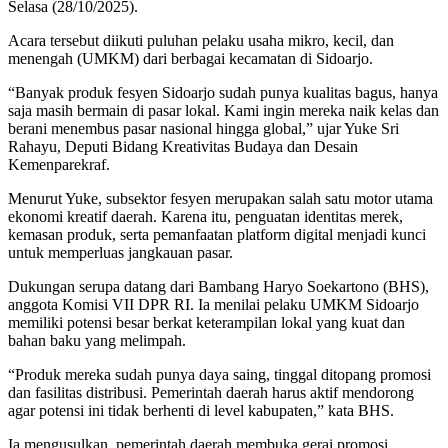
Selasa (28/10/2025).
Acara tersebut diikuti puluhan pelaku usaha mikro, kecil, dan
menengah (UMKM) dari berbagai kecamatan di Sidoarjo.
“Banyak produk fesyen Sidoarjo sudah punya kualitas bagus, hanya
saja masih bermain di pasar lokal. Kami ingin mereka naik kelas dan
berani menembus pasar nasional hingga global,” ujar Yuke Sri
Rahayu, Deputi Bidang Kreativitas Budaya dan Desain
Kemenparekraf.
Menurut Yuke, subsektor fesyen merupakan salah satu motor utama
ekonomi kreatif daerah. Karena itu, penguatan identitas merek,
kemasan produk, serta pemanfaatan platform digital menjadi kunci
untuk memperluas jangkauan pasar.
Dukungan serupa datang dari Bambang Haryo Soekartono (BHS),
anggota Komisi VII DPR RI. Ia menilai pelaku UMKM Sidoarjo
memiliki potensi besar berkat keterampilan lokal yang kuat dan
bahan baku yang melimpah.
“Produk mereka sudah punya daya saing, tinggal ditopang promosi
dan fasilitas distribusi. Pemerintah daerah harus aktif mendorong
agar potensi ini tidak berhenti di level kabupaten,” kata BHS.
Ia mengusulkan, pemerintah daerah membuka gerai promosi