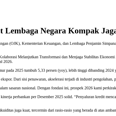
 Lembaga Negara Kompak Jaga 
uangan (OJK), Kementerian Keuangan, dan Lembaga Penjamin Simpana
n Kolaborasi Melanjutkan Transformasi dan Menjaga Stabilitas Ekono
al 2026.
r pada 2025 tumbuh 5,33 persen (yoy), lebih tinggi dibanding 2024 y
kspor. Dari sisi penawaran, akselerasi terjadi di industri pengolahan,
 dalam sasaran nasional. Dengan fondasi ini, prospek 2026 kami perkira
kinerja perbankan per Desember 2025 solid. “Penyaluran kredit mencap
iditas juga kuat, tercermin dari rasio-rasio yang berada di atas ambang