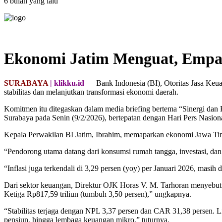
6 bulan yang lalu
Ekonomi Jatim Menguat, Empat
SURABAYA
| klikku.id
— Bank Indonesia (BI), Otoritas Jasa Ke
stabilitas dan melanjutkan transformasi ekonomi daerah.
Komitmen itu ditegaskan dalam media briefing bertema “Sinergi da
Surabaya pada Senin (9/2/2026), bertepatan dengan Hari Pers Nasion
Kepala Perwakilan BI Jatim, Ibrahim, memaparkan ekonomi Jawa Timu
“Pendorong utama datang dari konsumsi rumah tangga, investasi, dan e
“Inflasi juga terkendali di 3,29 persen (yoy) per Januari 2026, masih
Dari sektor keuangan, Direktur OJK Horas V. M. Tarhoran menyebut 
Ketiga Rp817,59 triliun (tumbuh 3,50 persen),” ungkapnya.
“Stabilitas terjaga dengan NPL 3,37 persen dan CAR 31,38 persen. Liku
pensiun, hingga lembaga keuangan mikro,” tuturnya.