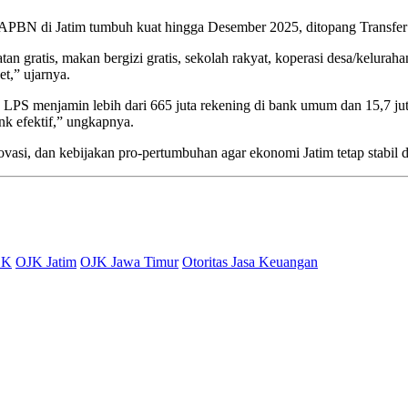
APBN di Jatim tumbuh kuat hingga Desember 2025, ditopang Transfer
n gratis, makan bergizi gratis, sekolah rakyat, koperasi desa/kelurah
t,” ujarnya.
LPS menjamin lebih dari 665 juta rekening di bank umum dan 15,7 jut
nk efektif,” ungkapnya.
vasi, dan kebijakan pro-pertumbuhan agar ekonomi Jatim tetap stabil
SK
OJK Jatim
OJK Jawa Timur
Otoritas Jasa Keuangan