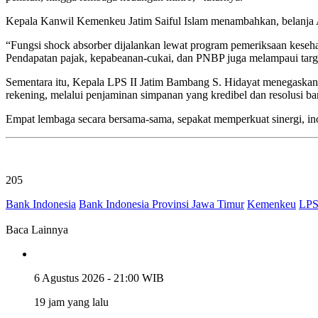
Kepala Kanwil Kemenkeu Jatim Saiful Islam menambahkan, belanja 
“Fungsi shock absorber dijalankan lewat program pemeriksaan kesehata
Pendapatan pajak, kepabeanan-cukai, dan PNBP juga melampaui targe
Sementara itu, Kepala LPS II Jatim Bambang S. Hidayat menegaskan 
rekening, melalui penjaminan simpanan yang kredibel dan resolusi ba
Empat lembaga secara bersama-sama, sepakat memperkuat sinergi, ino
205
Bank Indonesia
Bank Indonesia Provinsi Jawa Timur
Kemenkeu
LP
Baca Lainnya
6 Agustus 2026 - 21:00 WIB
19 jam yang lalu