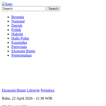
Beranda
Nasional
Daerah
Politik
Hukrim
Hallo Polisi
Kasuistika
Pariwisata
Ekonomi Bisnis
Pemerintahan
Ekonomi Bisnis
Lifestyle
Peristiwa
Rabu, 22 April 2026 - 11:38 WIB