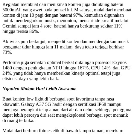
Kegiatan membuat dan menikmati konten juga didukung baterai
5000mAh yang awet pada ponsel ini. Misalnya, mulai dari membuat
konten di jam 10 pagi dengan baterai 97%, kemudian digunakan
untuk mendengarkan musik, menonton, mencari ide kreatif melalui
Gemini sampai jam 4 sore, baterai hanya berkurang sekitar 11%
hingga tersisa 86%.
Aktivitas pun berlanjut, mengedit konten dan mendengarkan musik
pengantar tidur hingga jam 11 malam, daya tetap terjaga berkisar
73%.
Performa juga semakin optimal berkat dukungan prosesor Exynos
1480 dengan peningkatan NPU hingga 167%, CPU 14%, dan GPU
24%, yang tidak hanya memberikan kinerja optimal tetapi juga
efisiensi daya yang lebih baik.
Ngonten Malam Hari Lebih Awesome
Buat konten low light di berbagai spot favoritmu tanpa rasa
khawatir. Galaxy A37 5G hadir dengan sertifikasi IP68 mampu
menjaga perangkat tetap aman dari air dan debu, sehingga pengguna
dapat lebih percaya diri saat mengeksplorasi berbagai spot menarik
di ruang terbuka.
Mulai dari berburu foto estetik di bawah lampu taman, merekam