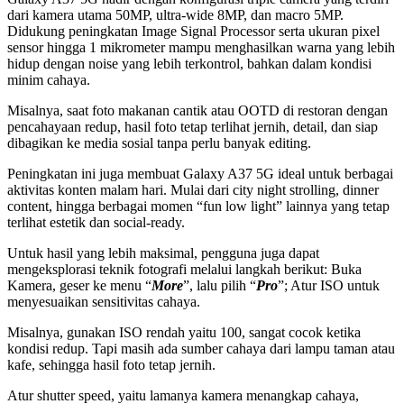
dari kamera utama 50MP, ultra-wide 8MP, dan macro 5MP.
Didukung peningkatan Image Signal Processor serta ukuran pixel
sensor hingga 1 mikrometer mampu menghasilkan warna yang lebih
hidup dengan noise yang lebih terkontrol, bahkan dalam kondisi
minim cahaya.
Misalnya, saat foto makanan cantik atau OOTD di restoran dengan
pencahayaan redup, hasil foto tetap terlihat jernih, detail, dan siap
dibagikan ke media sosial tanpa perlu banyak editing.
Peningkatan ini juga membuat Galaxy A37 5G ideal untuk berbagai
aktivitas konten malam hari. Mulai dari city night strolling, dinner
content, hingga berbagai momen “fun low light” lainnya yang tetap
terlihat estetik dan social-ready.
Untuk hasil yang lebih maksimal, pengguna juga dapat
mengeksplorasi teknik fotografi melalui langkah berikut: Buka
Kamera, geser ke menu “
More
”, lalu pilih “
Pro
”; Atur ISO untuk
menyesuaikan sensitivitas cahaya.
Misalnya, gunakan ISO rendah yaitu 100, sangat cocok ketika
kondisi redup. Tapi masih ada sumber cahaya dari lampu taman atau
kafe, sehingga hasil foto tetap jernih.
Atur shutter speed, yaitu lamanya kamera menangkap cahaya,