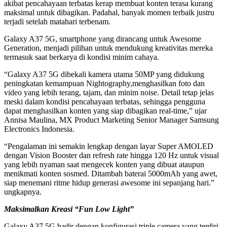
akibat pencahayaan terbatas kerap membuat konten terasa kurang
maksimal untuk dibagikan. Padahal, banyak momen terbaik justru
terjadi setelah matahari terbenam.
Galaxy A37 5G, smartphone yang dirancang untuk Awesome
Generation, menjadi pilihan untuk mendukung kreativitas mereka
termasuk saat berkarya di kondisi minim cahaya.
“Galaxy A37 5G dibekali kamera utama 50MP yang didukung
peningkatan kemampuan Nightography,menghasilkan foto dan
video yang lebih terang, tajam, dan minim noise. Detail tetap jelas
meski dalam kondisi pencahayaan terbatas, sehingga pengguna
dapat menghasilkan konten yang siap dibagikan real-time,” ujar
Annisa Maulina, MX Product Marketing Senior Manager Samsung
Electronics Indonesia.
“Pengalaman ini semakin lengkap dengan layar Super AMOLED
dengan Vision Booster dan refresh rate hingga 120 Hz untuk visual
yang lebih nyaman saat mengecek konten yang dibuat ataupun
menikmati konten sosmed. Ditambah baterai 5000mAh yang awet,
siap menemani ritme hidup generasi awesome ini sepanjang hari.”
ungkapnya.
Maksimalkan Kreasi “Fun Low Light”
Galaxy A37 5G hadir dengan konfigurasi triple camera yang terdiri