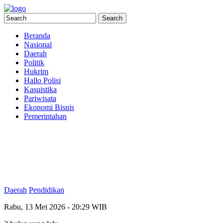
Beranda
Nasional
Daerah
Politik
Hukrim
Hallo Polisi
Kasuistika
Pariwisata
Ekonomi Bisnis
Pemerintahan
Daerah
Pendidikan
Rabu, 13 Mei 2026 - 20:29 WIB