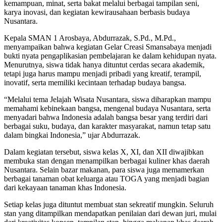
kemampuan, minat, serta bakat melalui berbagai tampilan seni,
karya inovasi, dan kegiatan kewirausahaan berbasis budaya
Nusantara.
Kepala SMAN 1 Arosbaya, Abdurrazak, S.Pd., M.Pd.,
menyampaikan bahwa kegiatan Gelar Creasi Smansabaya menjadi
bukti nyata pengaplikasian pembelajaran ke dalam kehidupan nyata.
Menurutnya, siswa tidak hanya dituntut cerdas secara akademik,
tetapi juga harus mampu menjadi pribadi yang kreatif, terampil,
inovatif, serta memiliki kecintaan terhadap budaya bangsa.
“Melalui tema Jelajah Wisata Nusantara, siswa diharapkan mampu
memahami kebinekaan bangsa, mengenal budaya Nusantara, serta
menyadari bahwa Indonesia adalah bangsa besar yang terdiri dari
berbagai suku, budaya, dan karakter masyarakat, namun tetap satu
dalam bingkai Indonesia,” ujar Abdurrazak.
Dalam kegiatan tersebut, siswa kelas X, XI, dan XII diwajibkan
membuka stan dengan menampilkan berbagai kuliner khas daerah
Nusantara. Selain bazar makanan, para siswa juga memamerkan
berbagai tanaman obat keluarga atau TOGA yang menjadi bagian
dari kekayaan tanaman khas Indonesia.
Setiap kelas juga dituntut membuat stan sekreatif mungkin. Seluruh
stan yang ditampilkan mendapatkan penilaian dari dewan juri, mulai