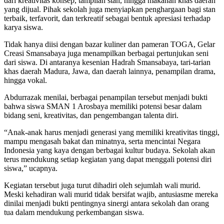
dari kreativitas konsep, tampilan stan, hingga makanan khas daerah
yang dijual. Pihak sekolah juga menyiapkan penghargaan bagi stan
terbaik, terfavorit, dan terkreatif sebagai bentuk apresiasi terhadap
karya siswa.
Tidak hanya diisi dengan bazar kuliner dan pameran TOGA, Gelar
Creasi Smansabaya juga menampilkan berbagai pertunjukan seni
dari siswa. Di antaranya kesenian Hadrah Smansabaya, tari-tarian
khas daerah Madura, Jawa, dan daerah lainnya, penampilan drama,
hingga vokal.
Abdurrazak menilai, berbagai penampilan tersebut menjadi bukti
bahwa siswa SMAN 1 Arosbaya memiliki potensi besar dalam
bidang seni, kreativitas, dan pengembangan talenta diri.
“Anak-anak harus menjadi generasi yang memiliki kreativitas tinggi,
mampu mengasah bakat dan minatnya, serta mencintai Negara
Indonesia yang kaya dengan berbagai kultur budaya. Sekolah akan
terus mendukung setiap kegiatan yang dapat menggali potensi diri
siswa,” ucapnya.
Kegiatan tersebut juga turut dihadiri oleh sejumlah wali murid.
Meski kehadiran wali murid tidak bersifat wajib, antusiasme mereka
dinilai menjadi bukti pentingnya sinergi antara sekolah dan orang
tua dalam mendukung perkembangan siswa.