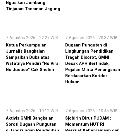
Ngusikan Jombang
Tinjauan Tanaman Jagung
7 Agustus 2026 - 22:27 WIB
7 Agustus 2026 - 20:37 WIB
Ketua Perkumpulan
Dugaan Pungutan di
Jurnalis Bangkalan
Lingkungan Pendidikan
Sampaikan Duka atas
Tragah Disorot, GMNI
Wafatnya Pendiri “No Viral
Desak APH Bertindak,
No Justice” Cak Sholeh
Pejalan Minta Penanganan
Berdasarkan Koridor
Hukum
7 Agustus 2026 - 19:12 WIB
7 Agustus 2026 - 10:45 WIB
Aktivis GMNI Bangkalan
Sjobirin Dirut PUDAM :
Soroti Dugaan Pungutan
Momentum HUT RI
di Lingkungan Pendidikan
Perkuat Kebersamaan dan