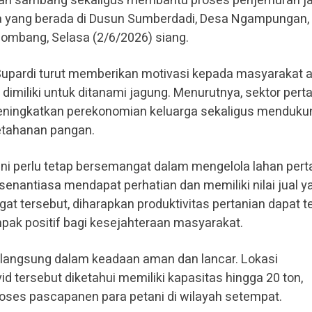
tan sambang sekaligus membantu proses penjemuran j
rga yang berada di Dusun Sumberdadi, Desa Ngampungan,
ombang, Selasa (2/6/2026) siang.
 Supardi turut memberikan motivasi kepada masyarakat 
imiliki untuk ditanami jagung. Menurutnya, sektor pert
meningkatkan perekonomian keluarga sekaligus menduku
etahanan pangan.
i perlu tetap bersemangat dalam mengelola lahan pert
senantiasa mendapat perhatian dan memiliki nilai jual y
 tersebut, diharapkan produktivitas pertanian dapat t
ak positif bagi kesejahteraan masyarakat.
langsung dalam keadaan aman dan lancar. Lokasi
id tersebut diketahui memiliki kapasitas hingga 20 ton,
es pascapanen para petani di wilayah setempat.