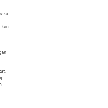
rakat
atkan
ngan
at.
api
m