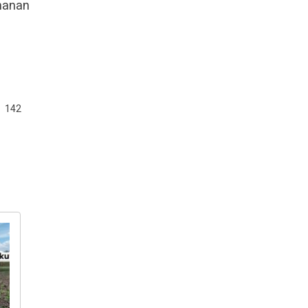
ahanan
142