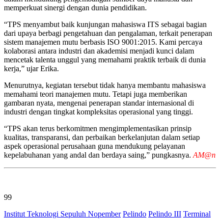
memperkuat sinergi dengan dunia pendidikan.
“TPS menyambut baik kunjungan mahasiswa ITS sebagai bagian
dari upaya berbagi pengetahuan dan pengalaman, terkait penerapan
sistem manajemen mutu berbasis ISO 9001:2015. Kami percaya
kolaborasi antara industri dan akademisi menjadi kunci dalam
mencetak talenta unggul yang memahami praktik terbaik di dunia
kerja,” ujar Erika.
Menurutnya, kegiatan tersebut tidak hanya membantu mahasiswa
memahami teori manajemen mutu. Tetapi juga memberikan
gambaran nyata, mengenai penerapan standar internasional di
industri dengan tingkat kompleksitas operasional yang tinggi.
“TPS akan terus berkomitmen mengimplementasikan prinsip
kualitas, transparansi, dan perbaikan berkelanjutan dalam setiap
aspek operasional perusahaan guna mendukung pelayanan
kepelabuhanan yang andal dan berdaya saing,” pungkasnya.
AM@n
99
Institut Teknologi Sepuluh Nopember
Pelindo
Pelindo III
Terminal