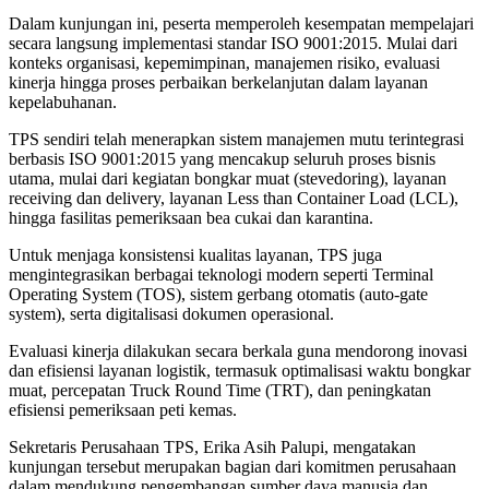
Dalam kunjungan ini, peserta memperoleh kesempatan mempelajari
secara langsung implementasi standar ISO 9001:2015. Mulai dari
konteks organisasi, kepemimpinan, manajemen risiko, evaluasi
kinerja hingga proses perbaikan berkelanjutan dalam layanan
kepelabuhanan.
TPS sendiri telah menerapkan sistem manajemen mutu terintegrasi
berbasis ISO 9001:2015 yang mencakup seluruh proses bisnis
utama, mulai dari kegiatan bongkar muat (stevedoring), layanan
receiving dan delivery, layanan Less than Container Load (LCL),
hingga fasilitas pemeriksaan bea cukai dan karantina.
Untuk menjaga konsistensi kualitas layanan, TPS juga
mengintegrasikan berbagai teknologi modern seperti Terminal
Operating System (TOS), sistem gerbang otomatis (auto-gate
system), serta digitalisasi dokumen operasional.
Evaluasi kinerja dilakukan secara berkala guna mendorong inovasi
dan efisiensi layanan logistik, termasuk optimalisasi waktu bongkar
muat, percepatan Truck Round Time (TRT), dan peningkatan
efisiensi pemeriksaan peti kemas.
Sekretaris Perusahaan TPS, Erika Asih Palupi, mengatakan
kunjungan tersebut merupakan bagian dari komitmen perusahaan
dalam mendukung pengembangan sumber daya manusia dan