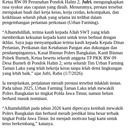
Ketua RW 09 Perumahan Pondok Halim 2,
Jufri
, mengungkapkan
rasa syukur atas capaian yang diraih. Menurutnya, prestasi tersebut
merupakan buah dari kerja keras, kerja cerdas, kekompakan, dan
keikhlasan seluruh pihak yang selama ini terlibat dalam
pengembangan pertanian perkotaan (Urban Farming).
“Alhamdulillah, terima kasih kepada Allah SWT yang telah
memberikan kekuatan kepada kami untuk terus berbuat dengan
ikhlas. Saya juga menyampaikan terima kasih kepada Kepala Dinas
Pertanian, Perikanan dan Ketahanan Pangan atas dukungan dan
pendampingannya, Kasat Binmas Polres Bangkalan, Kanit Binmas
Polsek Burneh, Ketua beserta seluruh anggota TP PKK RW 09
Desa Burneh di Pondok Halim 2, serta seluruh Tim Urban Farming
Taman Laku yang telah bekerja keras tanpa lelah demi lingkungan
yang lebih baik,” ujar Jufri, Rabu (1/7/2026).
Ia menjelaskan, perjalanan meraih prestasi tersebut tidaklah instan.
Pada tahun 2025, Urban Farming Taman Laku telah mewakili
Polres Bangkalan ke tingkat Polda Jawa Timur, namun belum
berhasil masuk nominasi.
“Alhamdulillah pada tahun 2026 kami dipercaya kembali mewakili
Polres Bangkalan dan berhasil meraih predikat lima besar terbaik
tingkat Polda Jawa Timur. Ini menjadi motivasi bagi kami untuk
terus berkembang,” katanya.