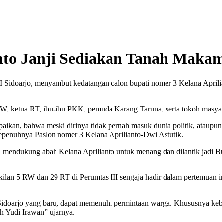
nto Janji Sediakan Tanah Makam
Sidoarjo, menyambut kedatangan calon bupati nomer 3 Kelana Aprilia
l RW, ketua RT, ibu-ibu PKK, pemuda Karang Taruna, serta tokoh masya
kan, bahwa meski dirinya tidak pernah masuk dunia politik, ataupun
penuhnya Paslon nomer 3 Kelana Aprilianto-Dwi Astutik.
n mendukung abah Kelana Aprilianto untuk menang dan dilantik jadi Bup
ilan 5 RW dan 29 RT di Perumtas III sengaja hadir dalam pertemuan 
 Sidoarjo yang baru, dapat memenuhi permintaan warga. Khususnya ke
 Yudi Irawan” ujarnya.