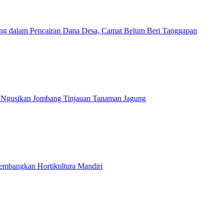
g dalam Pencairan Dana Desa, Camat Belum Beri Tanggapan
 Ngusikan Jombang Tinjauan Tanaman Jagung
embangkan Hortikultura Mandiri