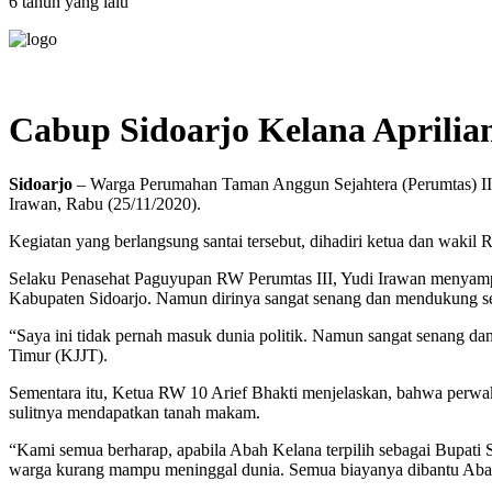
6 tahun yang lalu
Cabup Sidoarjo Kelana Aprilia
Sidoarjo
– Warga Perumahan Taman Anggun Sejahtera (Perumtas) III 
Irawan, Rabu (25/11/2020).
Kegiatan yang berlangsung santai tersebut, dihadiri ketua dan waki
Selaku Penasehat Paguyupan RW Perumtas III, Yudi Irawan menyampai
Kabupaten Sidoarjo. Namun dirinya sangat senang dan mendukung se
“Saya ini tidak pernah masuk dunia politik. Namun sangat senang da
Timur (KJJT).
Sementara itu, Ketua RW 10 Arief Bhakti menjelaskan, bahwa perwak
sulitnya mendapatkan tanah makam.
“Kami semua berharap, apabila Abah Kelana terpilih sebagai Bupati
warga kurang mampu meninggal dunia. Semua biayanya dibantu Abah