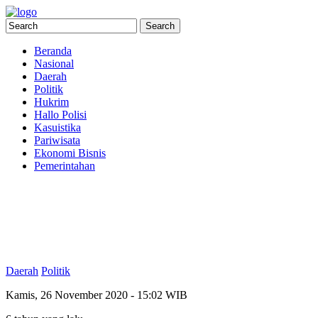
Beranda
Nasional
Daerah
Politik
Hukrim
Hallo Polisi
Kasuistika
Pariwisata
Ekonomi Bisnis
Pemerintahan
Daerah
Politik
Kamis, 26 November 2020 - 15:02 WIB