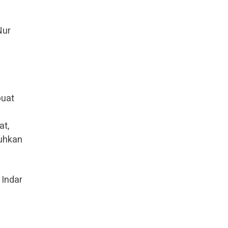
Nur
buat
.
at,
tuhkan
 Indar