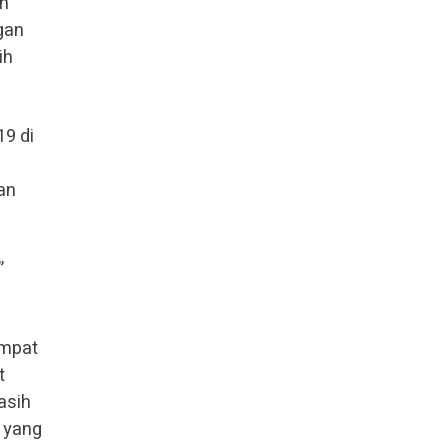
an
gan
ih
19 di
an
”
empat
t
asih
i yang