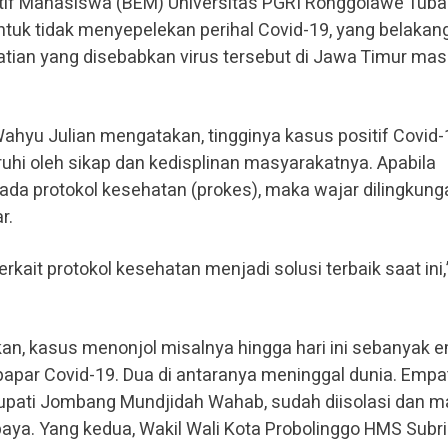
tif Mahasiswa (BEM) Universitas PGRI Ronggolawe Tub
uk tidak menyepelekan perihal Covid-19, yang belakan
atian yang disebabkan virus tersebut di Jawa Timur mas
hyu Julian mengatakan, tingginya kasus positif Covid-
ruhi oleh sikap dan kedisplinan masyarakatnya. Apabila
ada protokol kesehatan (prokes), maka wajar dilingkung
r.
erkait protokol kesehatan menjadi solusi terbaik saat ini,
an, kasus menonjol misalnya hingga hari ini sebanyak 
papar Covid-19. Dua di antaranya meninggal dunia. Empa
upati Jombang Mundjidah Wahab, sudah diisolasi dan m
aya. Yang kedua, Wakil Wali Kota Probolinggo HMS Subr