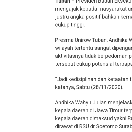
Tuban
– Presiden Badan Ekseku
mengajak kepada masyarakat unt
justru angka positif bahkan kem
cukup tinggi.
Presma Unirow Tuban, Andhika Wa
wilayah tertentu sangat dipenga
aktivitasnya tidak berpedoman p
tersebut cukup potensial terpapa
“Jadi kedisiplinan dan ketaatan t
katanya, Sabtu (28/11/2020).
Andhika Wahyu Julian menjelask
kepala daerah di Jawa Timur ter
kepala daerah dimaksud yakni B
dirawat di RSU dr Soetomo Surab