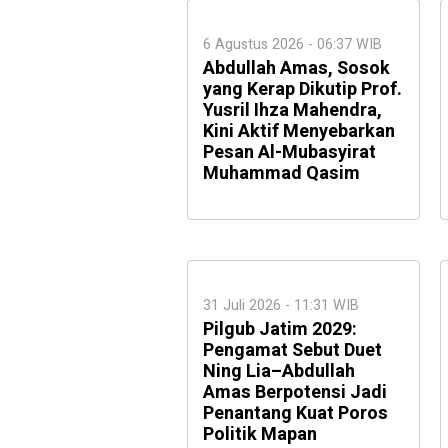
6 Agustus 2026 - 06:37 WIB
Abdullah Amas, Sosok
yang Kerap Dikutip Prof.
Yusril Ihza Mahendra,
Kini Aktif Menyebarkan
Pesan Al-Mubasyirat
Muhammad Qasim
31 Juli 2026 - 11:31 WIB
Pilgub Jatim 2029:
Pengamat Sebut Duet
Ning Lia–Abdullah
Amas Berpotensi Jadi
Penantang Kuat Poros
Politik Mapan