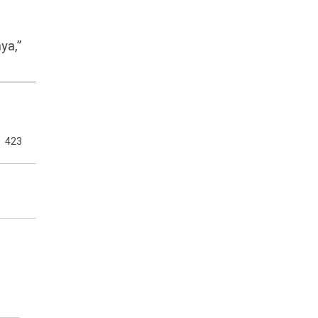
ya,”
423