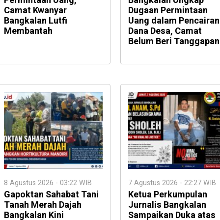
Permintaan Uang,
Bangkalan Ungkap
Camat Kwanyar
Dugaan Permintaan
Bangkalan Lutfi
Uang dalam Pencairan
Membantah
Dana Desa, Camat
Belum Beri Tanggapan
8 Agustus 2026 - 03:22 WIB
7 Agustus 2026 - 22:27 WIB
Gapoktan Sahabat Tani
Ketua Perkumpulan
Tanah Merah Dajah
Jurnalis Bangkalan
Bangkalan Kini
Sampaikan Duka atas