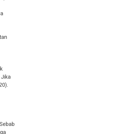
da
tan
uk
 Jika
20).
. Sebab
uga