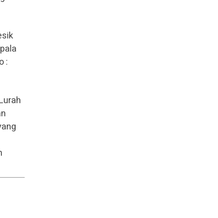
esik
epala
 :
 Lurah
an
yang
n