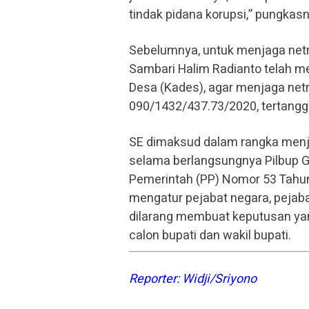
tindak pidana korupsi,” pungkasn
Sebelumnya, untuk menjaga netra
Sambari Halim Radianto telah me
Desa (Kades), agar menjaga netr
090/1432/437.73/2020, tertangg
SE dimaksud dalam rangka menja
selama berlangsungnya Pilbup Gr
Pemerintah (PP) Nomor 53 Tahun
mengatur pejabat negara, pejaba
dilarang membuat keputusan ya
calon bupati dan wakil bupati.
Reporter: Widji/Sriyono