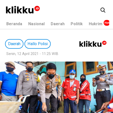
Beranda
Nasional
Daerah
Politik
Hukrim
Daerah
Hallo Polisi
Senin, 12 April 2021 - 11:25 WIB