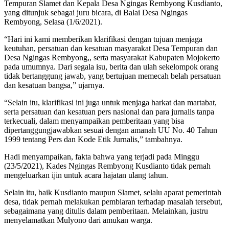
Tempuran Slamet dan Kepala Desa Ngingas Rembyong Kusdianto,
yang ditunjuk sebagai juru bicara, di Balai Desa Ngingas
Rembyong, Selasa (1/6/2021).
“Hari ini kami memberikan klarifikasi dengan tujuan menjaga
keutuhan, persatuan dan kesatuan masyarakat Desa Tempuran dan
Desa Ngingas Rembyong,, serta masyarakat Kabupaten Mojokerto
pada umumnya. Dari segala isu, berita dan ulah sekelompok orang
tidak bertanggung jawab, yang bertujuan memecah belah persatuan
dan kesatuan bangsa,” ujarnya.
“Selain itu, klarifikasi ini juga untuk menjaga harkat dan martabat,
serta persatuan dan kesatuan pers nasional dan para jurnalis tanpa
terkecuali, dalam menyampaikan pemberitaan yang bisa
dipertanggungjawabkan sesuai dengan amanah UU No. 40 Tahun
1999 tentang Pers dan Kode Etik Jurnalis,” tambahnya.
Hadi menyampaikan, fakta bahwa yang terjadi pada Minggu
(23/5/2021), Kades Ngingas Rembyong Kusdianto tidak pernah
mengeluarkan ijin untuk acara hajatan ulang tahun.
Selain itu, baik Kusdianto maupun Slamet, selalu aparat pemerintah
desa, tidak pernah melakukan pembiaran terhadap masalah tersebut,
sebagaimana yang ditulis dalam pemberitaan. Melainkan, justru
menyelamatkan Mulyono dari amukan warga.