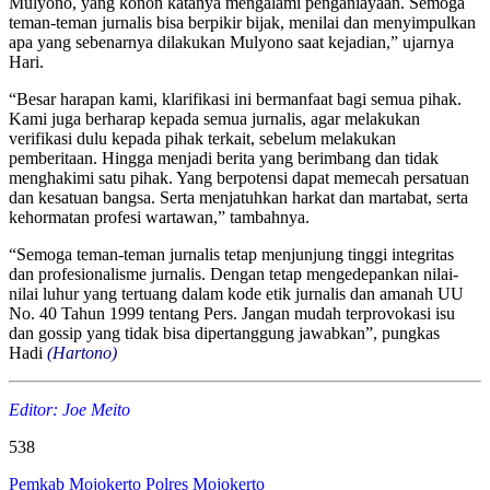
Mulyono, yang konon katanya mengalami penganiayaan. Semoga
teman-teman jurnalis bisa berpikir bijak, menilai dan menyimpulkan
apa yang sebenarnya dilakukan Mulyono saat kejadian,” ujarnya
Hari.
“Besar harapan kami, klarifikasi ini bermanfaat bagi semua pihak.
Kami juga berharap kepada semua jurnalis, agar melakukan
verifikasi dulu kepada pihak terkait, sebelum melakukan
pemberitaan. Hingga menjadi berita yang berimbang dan tidak
menghakimi satu pihak. Yang berpotensi dapat memecah persatuan
dan kesatuan bangsa. Serta menjatuhkan harkat dan martabat, serta
kehormatan profesi wartawan,” tambahnya.
“Semoga teman-teman jurnalis tetap menjunjung tinggi integritas
dan profesionalisme jurnalis. Dengan tetap mengedepankan nilai-
nilai luhur yang tertuang dalam kode etik jurnalis dan amanah UU
No. 40 Tahun 1999 tentang Pers. Jangan mudah terprovokasi isu
dan gossip yang tidak bisa dipertanggung jawabkan”, pungkas
Hadi
(Hartono)
Editor: Joe Meito
538
Pemkab Mojokerto
Polres Mojokerto