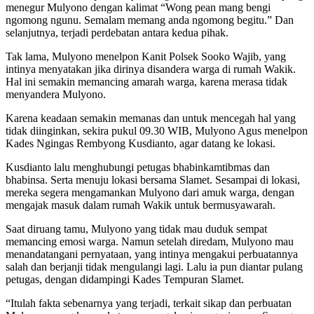
menegur Mulyono dengan kalimat “Wong pean mang bengi
ngomong ngunu. Semalam memang anda ngomong begitu.” Dan
selanjutnya, terjadi perdebatan antara kedua pihak.
Tak lama, Mulyono menelpon Kanit Polsek Sooko Wajib, yang
intinya menyatakan jika dirinya disandera warga di rumah Wakik.
Hal ini semakin memancing amarah warga, karena merasa tidak
menyandera Mulyono.
Karena keadaan semakin memanas dan untuk mencegah hal yang
tidak diinginkan, sekira pukul 09.30 WIB, Mulyono Agus menelpon
Kades Ngingas Rembyong Kusdianto, agar datang ke lokasi.
Kusdianto lalu menghubungi petugas bhabinkamtibmas dan
bhabinsa. Serta menuju lokasi bersama Slamet. Sesampai di lokasi,
mereka segera mengamankan Mulyono dari amuk warga, dengan
mengajak masuk dalam rumah Wakik untuk bermusyawarah.
Saat diruang tamu, Mulyono yang tidak mau duduk sempat
memancing emosi warga. Namun setelah diredam, Mulyono mau
menandatangani pernyataan, yang intinya mengakui perbuatannya
salah dan berjanji tidak mengulangi lagi. Lalu ia pun diantar pulang
petugas, dengan didampingi Kades Tempuran Slamet.
“Itulah fakta sebenarnya yang terjadi, terkait sikap dan perbuatan