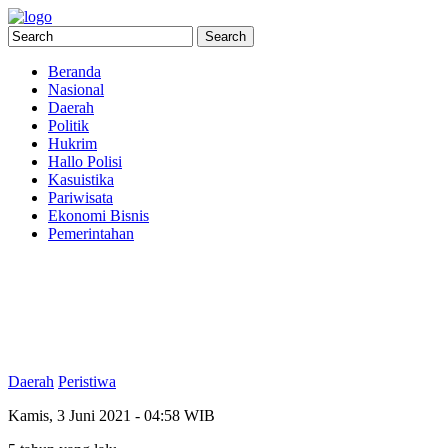
Beranda
Nasional
Daerah
Politik
Hukrim
Hallo Polisi
Kasuistika
Pariwisata
Ekonomi Bisnis
Pemerintahan
Daerah
Peristiwa
Kamis, 3 Juni 2021 - 04:58 WIB