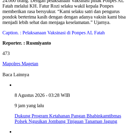
24.000 orang. Dengan pelaksanaan Vaksinasi pihak Ponpes AL
Fatah melalui KH. Fatur Rozi selaku wakil kepala Ponpes
memberikan rasa bersyukur. “Kami selaku satri dan pengurus
pondok berterima kasih dengan dengan adanya vaksin kami bisa
menjadi lebih sehat dan menjaga keselamatan.” Ujarnya.
Caption. : Pelaksanaan Vaksinasi di Ponpes AL Fatah
Reporter. : Rusmiyanto
473
Mapolres Magetan
Baca Lainnya
8 Agustus 2026 - 03:28 WIB
9 jam yang lalu
Dukung Program Ketahanan Pangan Bhabinkamtibmas
Polsek Ngusikan Jombang Tinjauan Tanaman Jagung