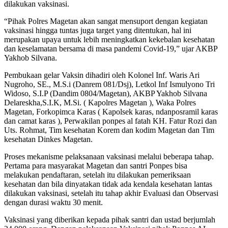
dilakukan vaksinasi.
“Pihak Polres Magetan akan sangat mensuport dengan kegiatan
vaksinasi hingga tuntas juga target yang ditentukan, hal ini
merupakan upaya untuk lebih meningkatkan kekebalan kesehatan
dan keselamatan bersama di masa pandemi Covid-19,” ujar AKBP
Yakhob Silvana.
Pembukaan gelar Vaksin dihadiri oleh Kolonel Inf. Waris Ari
Nugroho, SE., M.S.i (Danrem 081/Dsj), Letkol Inf Ismulyono Tri
Widoso, S.I.P (Dandim 0804/Magetan), AKBP Yakhob Silvana
Delareskha,S.I.K, M.Si. ( Kapolres Magetan ), Waka Polres
Magetan, Forkopimca Karas ( Kapolsek karas, ndanposramil karas
dan camat karas ), Perwakilan ponpes al fatah KH. Fatur Rozi dan
Uts. Rohmat, Tim kesehatan Korem dan kodim Magetan dan Tim
kesehatan Dinkes Magetan.
Proses mekanisme pelaksanaan vaksinasi melalui beberapa tahap.
Pertama para masyarakat Magetan dan santri Ponpes bisa
melakukan pendaftaran, setelah itu dilakukan pemeriksaan
kesehatan dan bila dinyatakan tidak ada kendala kesehatan lantas
dilakukan vaksinasi, setelah itu tahap akhir Evaluasi dan Observasi
dengan durasi waktu 30 menit.
Vaksinasi yang diberikan kepada pihak santri dan ustad berjumlah