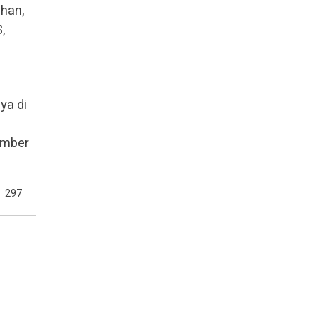
ahan,
,
ya di
umber
297