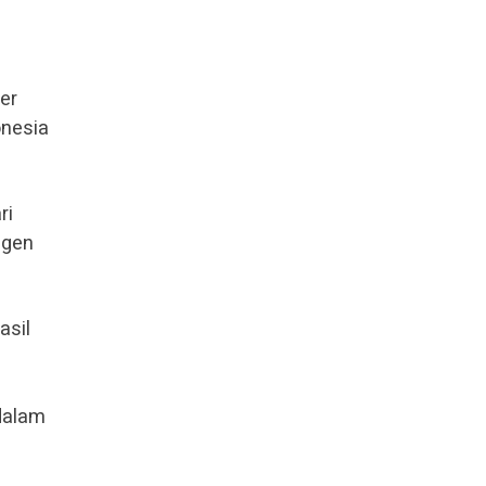
er
onesia
ri
igen
asil
 dalam