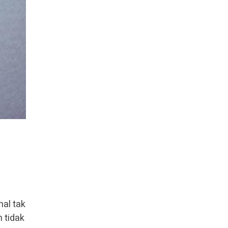
al tak
h tidak