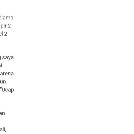
selama
pir 2
el 2
g saya
i
karena
pun
i”Ucap
an
li,