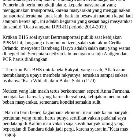
Pemerintah perlu mengkaji ulang, kepada masyarakat yang
menggunakan transportasi, karena masyarakat yang menggunakan
transportasi terutama jarak jauh, baik itu pesawat maupun kapal laut
ataupun kereta api, ini adalah kegiatan yang sesaat bagi masyarakat
itu sendiri”Ucap anggota DPR-RI periode 2014-2019.
Krtikan BHS soal syarat Bertransportasi publik saat kebijakan
PPKM ini, langsung disambut netizen, salah satu akun Cerilia
Orlando, menyebut Bambang Haryo adalah salah satu yang waras
di negeri ini. Sementara netizen lain mengaku setuju Antigen dan
PCR harus dihilangkan.
“Teruskan Pak BHS untuk bela Rakyat, yang susah, Allah akan
membalasnya upaya membela rakyatnya, teruskan sampai sukses
usahanya”Kata Whi, di akun Babe, Sabtu (11/9).
Netizen yang lain masih terus berkomentar, seperti Anna Farmana,
mengatakan banyak yang harus di evaluasi, kebijakan menambah
beban masyarakat, sementara kondisi semakin sulit.
“Nah ini baru bener, bagaimana ekonomi mau naik kalau banyak
peraturan yang rumit, harus punya sertifikat vaksin padahal saya
pendatang di Kaltim mau vaksin saja susah banyak orang yang
bepergian di Bandara tidak jadi pergi, karena syarat ini”Kata mas
Togog.