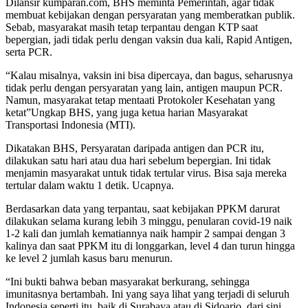
Dilansir kumparan.com, BHS meminta Pemerintah, agar tidak
membuat kebijakan dengan persyaratan yang memberatkan publik.
Sebab, masyarakat masih tetap terpantau dengan KTP saat
bepergian, jadi tidak perlu dengan vaksin dua kali, Rapid Antigen,
serta PCR.
“Kalau misalnya, vaksin ini bisa dipercaya, dan bagus, seharusnya
tidak perlu dengan persyaratan yang lain, antigen maupun PCR.
Namun, masyarakat tetap mentaati Protokoler Kesehatan yang
ketat”Ungkap BHS, yang juga ketua harian Masyarakat
Transportasi Indonesia (MTI).
Dikatakan BHS, Persyaratan daripada antigen dan PCR itu,
dilakukan satu hari atau dua hari sebelum bepergian. Ini tidak
menjamin masyarakat untuk tidak tertular virus. Bisa saja mereka
tertular dalam waktu 1 detik. Ucapnya.
Berdasarkan data yang terpantau, saat kebijakan PPKM darurat
dilakukan selama kurang lebih 3 minggu, penularan covid-19 naik
1-2 kali dan jumlah kematiannya naik hampir 2 sampai dengan 3
kalinya dan saat PPKM itu di longgarkan, level 4 dan turun hingga
ke level 2 jumlah kasus baru menurun.
“Ini bukti bahwa beban masyarakat berkurang, sehingga
imunitasnya bertambah. Ini yang saya lihat yang terjadi di seluruh
Indonesia seperti itu, baik di Surabaya atau di Sidoarjo, dari sini